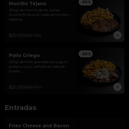
-
30
%
Morrillo Tejano
250gr de morrillo de res, cocido 
durante 8 horas en caldo de tomate y 
especias.

Acompañado de papas trufadas con 
ralladura de queso Tilsit y parmesano.
$25.000
$35.700
-
30
%
Pollo Griego
250gr de Pollo apanado con yogurt 
griego y curry, bañado en salsa de 
quesos.

Acompañado de papas trufadas 
ralladura de queso Tilsit y parmesano.
$25.000
$35.700
Entradas
Fries Cheese and Bacon