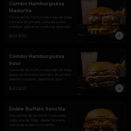
Combo Hamburguesa
Madurita
Carne de res 100% madurada de 125gr, 
tocineta ahumada, salsa de queso 
cheddar, plátanos maduros apanados 
en panko, encurtido de cebolla 
$40.800
morada, sour cream de sriracha 
levemente picante y pan brioche 
sellado + papas + bebida de la casa
Combo Hamburguesa
Sour
Carne de res 100% madurada de 125gr, 
queso americano, tocineta ahumada, 
cebolla crocante, pepinillos, sour 
cream sriracha, salsa rosada de 
$40.600
pepinillos y pan brioche sellado + 
papas + bebida de la casa
Doble Buffalo Sencilla
Dos carnes de res 100% madurada 
cada una de 125gr, doble Tocineta, 
costra de queso mozzarella,  
mayonesa ahumada, cebolla 