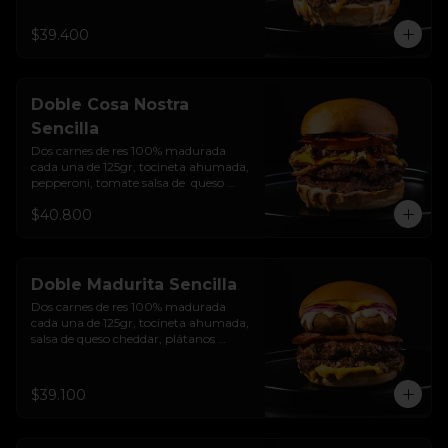
caramelizada, Salsa Buffalo levemente 
picante y pan brioche sellado.
$39.400
Doble Cosa Nostra
Sencilla
Dos carnes de res 100% madurada 
cada una de 125gr, tocineta ahumada, 
pepperoni, tomate salsa de  queso 
cheddar, cebolla crocante, mermelada 
$40.800
de arándanos, salsa rosada de 
pepinillos y pan brioche sellado
Doble Madurita Sencilla
Dos carnes de res 100% madurada 
cada una de 125gr, tocineta ahumada, 
salsa de queso cheddar, plátanos 
maduros apanados en panko, 
encurtido de cebolla morada, sour 
cream de sriracha levemente picante y 
$39.100
pan brioche sellado