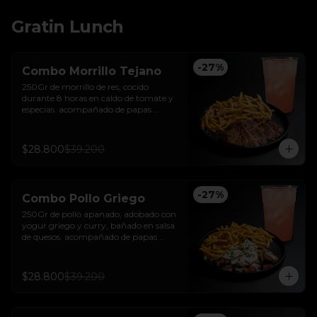
Gratin Lunch
-
27
%
Combo Morrillo Tejano
250Gr de morrillo de res, cocido 
durante 8 horas en caldo de tomate y 
especias. acompañado de papas 
trufadas con ralladura de queso tilsit y 
parmesano y bebida de la casa
$28.800
$39.200
-
27
%
Combo Pollo Griego
250Gr de pollo apanado, adobado con 
yogur griego y curry, bañado en salsa 
de quesos. acompañado de papas 
trufadas con ralladura de queso tilsit y 
parmesano y bebida de la casa
$28.800
$39.200