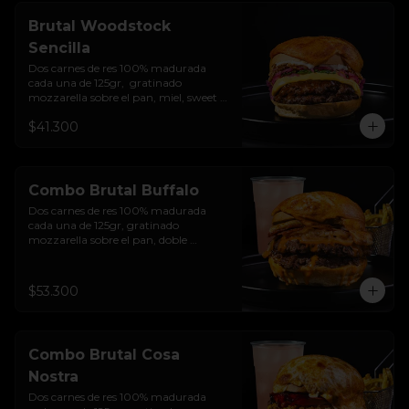
Brutal Woodstock
Sencilla
Dos carnes de res 100% madurada 
cada una de 125gr,  gratinado 
mozzarella sobre el pan, miel, sweet 
chilli, queso americano, hierbabuena, 
$41.300
cebolla crocante, encurtido de cebolla, 
salsa de ajo y pan brioche sellado.
Combo Brutal Buffalo
Dos carnes de res 100% madurada 
cada una de 125gr, gratinado 
mozzarella sobre el pan, doble 
Tocineta, costra de queso mozzarella,  
mayonesa ahumada, cebolla 
caramelizada, Salsa Buffalo levemente 
$53.300
picante y pan brioche sellado + papas 
+ bebida de la casa
Combo Brutal Cosa
Nostra
Dos carnes de res 100% madurada 