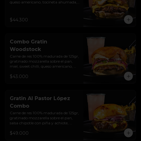
queso americano, tocineta ahumada, 
cebolla crocante, pepinillos, sour 
cream sriracha, salsa rosada de 
pepinillos y pan brioche sellado + 
$44.300
papas + bebida de la casa
Combo Gratin
Woodstock
Carne de res 100% madurada de 125gr,  
gratinado mozzarella sobre el pan, 
miel, sweet chilli, queso americano, 
hierbabuena, cebolla crocante, 
$43.000
encurtido de cebolla, salsa de ajo y pan 
brioche sellado + papas + bebida de la 
casa
Gratin Al Pastor López
Combo
Carne de res 100% madurada de 125gr, 
gratinado mozzarella sobre el pan, 
salsa chipotle con piña y achiote, 
tocineta ahumada, tostada de maíz 
$49.000
crujiente, cilantro, cebolla encurtida, 
sour cream de sriracha y pan brioche 