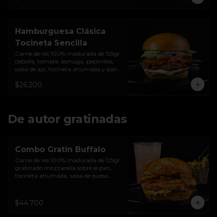
Hamburguesa Clásica
Tocineta Sencilla
Carne de res 100% madurada de 125gr, 
cebolla, tomate, lechuga, pepinillos, 
salsa de ajo, tocineta ahumada y pan 
brioche sellado
$26.200
De autor gratinadas
Combo Gratin Buffalo
Carne de res 100% madurada de 125gr, 
gratinado mozzarella sobre el pan, 
tocineta ahumada, salsa de queso 
cheddar, plátanos maduros apanados 
en panko, encurtido de cebolla 
morada, sour cream de sriracha 
$44.700
levemente picante y pan brioche 
sellado + papas + bebida de la casa