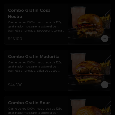
Combo Gratin Cosa
Nostra
Carne de res 100% madurada de 125gr, 
gratinado mozzarella sobre el pan, 
tocineta ahumada, pepperoni, tomate 
salsa de  queso cheddar, cebolla 
$46.100
crocante, mermelada de arándanos, 
salsa rosada de pepinillos y pan 
brioche sellado + papas + bebida de la 
casa
Combo Gratin Madurita
Carne de res 100% madurada de 125gr, 
gratinado mozzarella sobre el pan, 
tocineta ahumada, salsa de queso 
cheddar, plátanos maduros apanados 
en panko, encurtido de cebolla 
morada, sour cream de sriracha 
$44.500
levemente picante y pan brioche 
sellado + papas + bebida de la casa
Combo Gratin Sour
Carne de res 100% madurada de 125gr, 
gratinado mozzarella sobre el pan, 