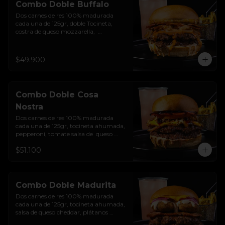
Combo Doble Buffalo
Dos carnes de res 100% madurada 
cada una de 125gr, doble Tocineta, 
costra de queso mozzarella,  
mayonesa ahumada, cebolla 
caramelizada, Salsa Buffalo levemente 
picante y pan brioche sellado + papas 
$49.900
+ bebida de la casa
Combo Doble Cosa
Nostra
Dos carnes de res 100% madurada 
cada una de 125gr, tocineta ahumada, 
pepperoni, tomate salsa de  queso 
cheddar, cebolla crocante, mermelada 
$51.100
de arándanos, salsa rosada de 
pepinillos y pan brioche sellado + 
papas + bebida de la casa
Combo Doble Madurita
Dos carnes de res 100% madurada 
cada una de 125gr, tocineta ahumada, 
salsa de queso cheddar, plátanos 
maduros apanados en panko, 