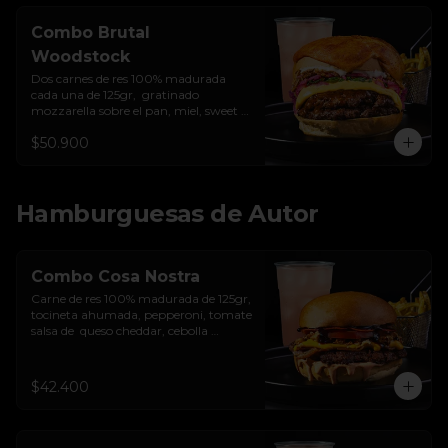
Combo Brutal
Woodstock
Dos carnes de res 100% madurada 
cada una de 125gr,  gratinado 
mozzarella sobre el pan, miel, sweet 
chilli, queso americano, hierbabuena, 
$50.900
cebolla crocante, encurtido de cebolla, 
salsa de ajo y pan brioche sellado + 
papas + bebida de la casa
Hamburguesas de Autor
Combo Cosa Nostra
Carne de res 100% madurada de 125gr, 
tocineta ahumada, pepperoni, tomate 
salsa de  queso cheddar, cebolla 
crocante, mermelada de arándanos, 
salsa rosada de pepinillos y pan 
brioche sellado + papas + bebida de la 
$42.400
casa