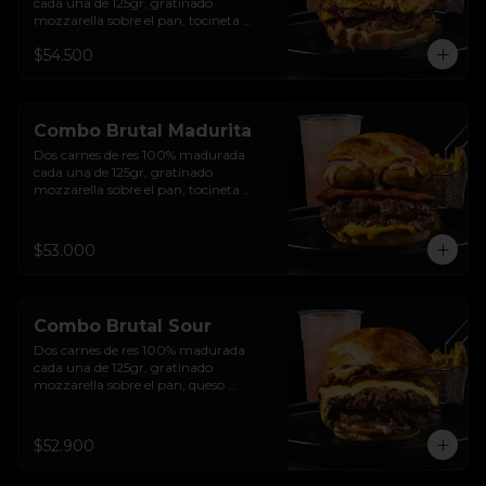
cada una de 125gr, gratinado 
mozzarella sobre el pan, tocineta 
ahumada, pepperoni, tomate salsa de  
$54.500
queso cheddar, cebolla crocante, 
mermelada de arándanos, salsa rosada 
de pepinillos y pan brioche sellado + 
papas + bebida de la casa
Combo Brutal Madurita
Dos carnes de res 100% madurada 
cada una de 125gr, gratinado 
mozzarella sobre el pan, tocineta 
ahumada, salsa de queso cheddar, 
plátanos maduros apanados en 
panko, encurtido de cebolla morada, 
$53.000
sour cream de sriracha levemente 
picante y pan brioche sellado + papas 
+ bebida de la casa
Combo Brutal Sour
Dos carnes de res 100% madurada 
cada una de 125gr, gratinado 
mozzarella sobre el pan, queso 
americano, tocineta ahumada, cebolla 
crocante, pepinillos, sour cream 
sriracha, salsa rosada de pepinillos y 
$52.900
pan brioche sellado + papas + bebida 
de la casa