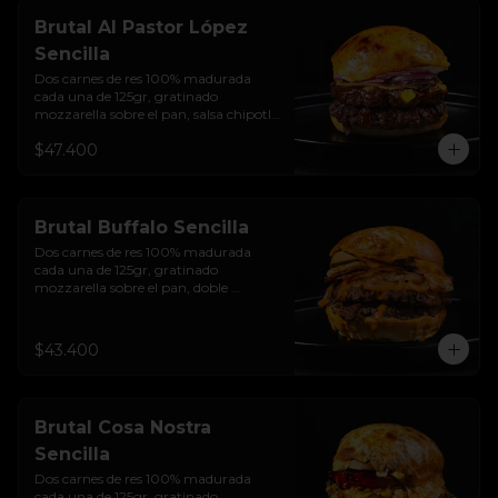
y bebida de la casa
Brutal Al Pastor López
Sencilla
Dos carnes de res 100% madurada 
cada una de 125gr, gratinado 
mozzarella sobre el pan, salsa chipotle 
con piña y achiote, tocineta ahumada, 
$47.400
tostada de maíz crujiente, cilantro, 
cebolla encurtida, sour cream de 
sriracha y pan brioche sellado.
Brutal Buffalo Sencilla
Dos carnes de res 100% madurada 
cada una de 125gr, gratinado 
mozzarella sobre el pan, doble 
Tocineta, costra de queso mozzarella,  
mayonesa ahumada, cebolla 
caramelizada, Salsa Buffalo levemente 
$43.400
picante y pan brioche sellado.
Brutal Cosa Nostra
Sencilla
Dos carnes de res 100% madurada 
cada una de 125gr, gratinado 