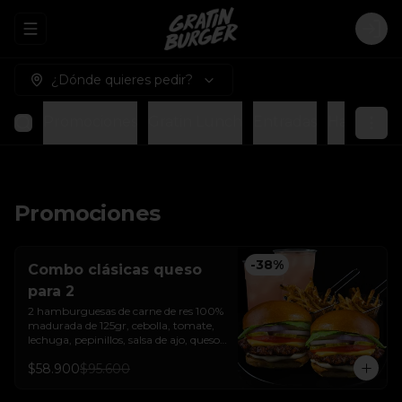
Abrir menu de navegación
Logi
¿Dónde quieres pedir?
Promociones
Gratin Lunch
Entradas
Hamburgue
Promociones
-
38
%
Combo clásicas queso
para 2
2 hamburguesas de carne de res 100% 
madurada de 125gr, cebolla, tomate, 
lechuga, pepinillos, salsa de ajo, queso 
americano  y pan brioche sellado + dos 
$58.900
$95.600
papas a la francesa + dos bebida de la 
casa