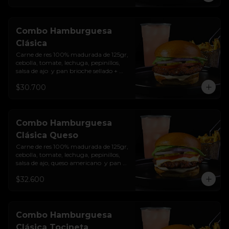
Combo Hamburguesa
Clásica
Carne de res 100% madurada de 125gr, 
cebolla, tomate, lechuga, pepinillos, 
salsa de ajo  y pan brioche sellado + 
papas + bebida de la casa
$30.700
Combo Hamburguesa
Clásica Queso
Carne de res 100% madurada de 125gr, 
cebolla, tomate, lechuga, pepinillos, 
salsa de ajo, queso americano  y pan 
brioche sellado + papas + bebida de la 
$32.600
casa
Combo Hamburguesa
Clásica Tocineta