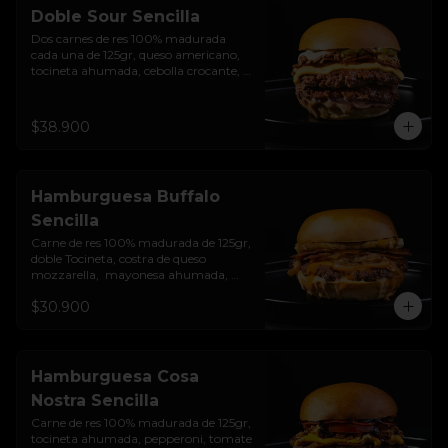
Doble Sour Sencilla
Dos carnes de res 100% madurada 
cada una de 125gr, queso americano, 
tocineta ahumada, cebolla crocante, 
pepinillos, sour cream sriracha, salsa 
rosada de pepinillos y pan brioche 
sellado.
$38.900
Hamburguesa Buffalo
Sencilla
Carne de res 100% madurada de 125gr, 
doble Tocineta, costra de queso 
mozzarella,  mayonesa ahumada, 
cebolla caramelizada, Salsa Buffalo 
$30.900
levemente picante y pan brioche 
sellado.
Hamburguesa Cosa
Nostra Sencilla
Carne de res 100% madurada de 125gr, 
tocineta ahumada, pepperoni, tomate 