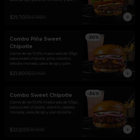
brioche sellado + papas + bebida de la 
casa
$29.700
$47.800
-
30
%
Combo Piña Sweet
Chipotle
Carne de res 100% madurada de 125gr, 
salsa sweet chipotle, piña, cilantro, 
cebolla morada, salsa de ajo y pan 
brioche sellado + papas y bebida de la 
$23.800
$33.900
casa.
-
34
%
Combo Sweet Chipotle
Carne de res 100% madurada de 125gr, 
salsa sweet chipotle, cilantro, cebolla 
morada, salsa de ajo y pan brioche 
sellado + papas y bebida de la casa.
$22.500
$33.900