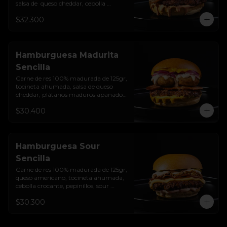
salsa de  queso cheddar, cebolla 
crocante, mermelada de arándanos, 
$32.300
salsa rosada de pepinillos y pan 
brioche sellado
Hamburguesa Madurita
Sencilla
Carne de res 100% madurada de 125gr, 
tocineta ahumada, salsa de queso 
cheddar, plátanos maduros apanados 
en panko, encurtido de cebolla 
$30.400
morada, sour cream de sriracha 
levemente picante y pan brioche 
sellado
Hamburguesa Sour
Sencilla
Carne de res 100% madurada de 125gr, 
queso americano, tocineta ahumada, 
cebolla crocante, pepinillos, sour 
cream sriracha, salsa rosada de 
$30.300
pepinillos y pan brioche sellado.