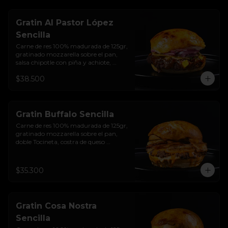
sellado  + papas + bebida de la casa
Gratin Al Pastor López
Sencilla
Carne de res 100% madurada de 125gr, 
gratinado mozzarella sobre el pan, 
salsa chipotle con piña y achiote, 
tocineta ahumada, tostada de maíz 
$38.500
crujiente, cilantro, cebolla encurtida, 
sour cream de sriracha y pan brioche 
sellado.
Gratin Buffalo Sencilla
Carne de res 100% madurada de 125gr, 
gratinado mozzarella sobre el pan, 
doble Tocineta, costra de queso 
mozzarella,  mayonesa ahumada, 
cebolla caramelizada, Salsa Buffalo 
levemente picante y pan brioche 
$35.300
sellado.
Gratin Cosa Nostra
Sencilla