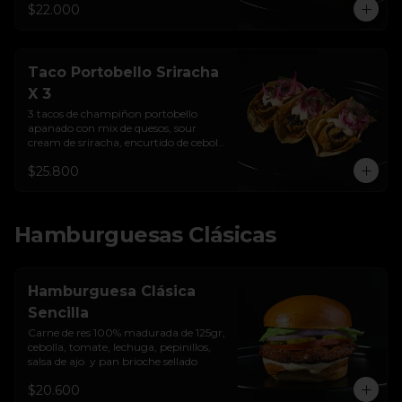
$22.000
Taco Portobello Sriracha
X 3
3 tacos de champiñon portobello 
apanado con mix de quesos, sour 
cream de sriracha, encurtido de cebolla 
y tortilla de maíz
$25.800
Hamburguesas Clásicas
Hamburguesa Clásica
Sencilla
Carne de res 100% madurada de 125gr, 
cebolla, tomate, lechuga, pepinillos, 
salsa de ajo  y pan brioche sellado
$20.600