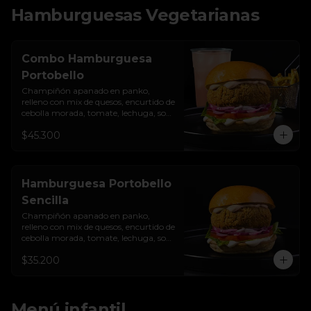
Hamburguesas Vegetarianas
Combo Hamburguesa
Portobello
Champiñón apanado en panko, 
relleno con mix de quesos, encurtido de 
cebolla morada, tomate, lechuga, sour 
cream de sriracha levemente picante, 
$45.300
salsa de ajo y pan brioche sellado + 
papas + bebida de la casa
Hamburguesa Portobello
Sencilla
Champiñón apanado en panko, 
relleno con mix de quesos, encurtido de 
cebolla morada, tomate, lechuga, sour 
cream de sriracha levemente picante, 
$35.200
salsa de ajo y pan brioche sellado.
Menú infantil