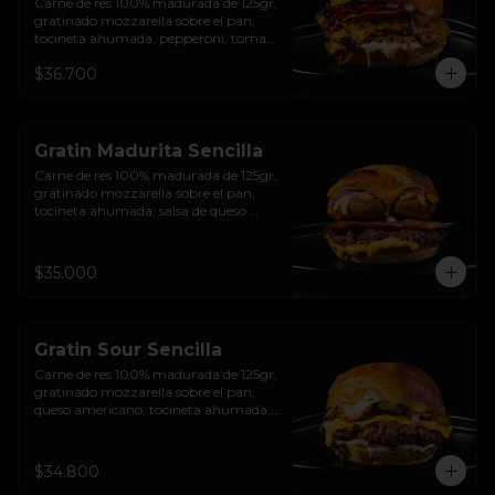
Carne de res 100% madurada de 125gr, 
gratinado mozzarella sobre el pan, 
tocineta ahumada, pepperoni, tomate 
salsa de  queso cheddar, cebolla 
$36.700
crocante, mermelada de arándanos, 
salsa rosada de pepinillos y pan 
brioche sellado
Gratin Madurita Sencilla
Carne de res 100% madurada de 125gr, 
gratinado mozzarella sobre el pan, 
tocineta ahumada, salsa de queso 
cheddar, plátanos maduros apanados 
en panko, encurtido de cebolla 
morada, sour cream de sriracha 
$35.000
levemente picante y pan brioche 
sellado
Gratin Sour Sencilla
Carne de res 100% madurada de 125gr, 
gratinado mozzarella sobre el pan, 
queso americano, tocineta ahumada, 
cebolla crocante, pepinillos, sour 
cream sriracha, salsa rosada de 
pepinillos y pan brioche sellado.
$34.800