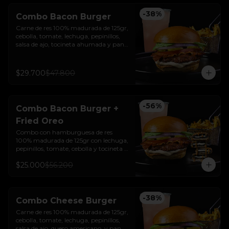
-
38
%
Combo Bacon Burger
Carne de res 100% madurada de 125gr, 
cebolla, tomate, lechuga, pepinillos, 
salsa de ajo, tocineta ahumada y pan 
brioche sellado + papas + bebida de la 
casa
$29.700
$47.800
-
56
%
Combo Bacon Burger +
Fried Oreo
Combo con hamburguesa de res 
100% madurada de 125gr con lechuga, 
pepinillos, tomate, cebolla y tocineta + 
Fried Oreo + papas + bebida de la casa
$25.000
$56.200
-
38
%
Combo Cheese Burger
Carne de res 100% madurada de 125gr, 
cebolla, tomate, lechuga, pepinillos, 
salsa de ajo, queso americano  y pan 