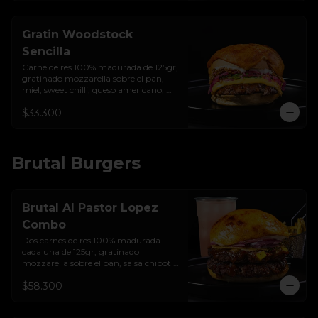
Gratin Woodstock
Sencilla
Carne de res 100% madurada de 125gr,  
gratinado mozzarella sobre el pan, 
miel, sweet chilli, queso americano, 
hierbabuena, cebolla crocante, 
$33.300
encurtido de cebolla, salsa de ajo y pan 
brioche sellado.
Brutal Burgers
Brutal Al Pastor Lopez
Combo
Dos carnes de res 100% madurada 
cada una de 125gr, gratinado 
mozzarella sobre el pan, salsa chipotle 
con piña y achiote, tocineta ahumada, 
$58.300
tostada de maíz crujiente, cilantro, 
cebolla encurtida, sour cream de 
sriracha y pan brioche sellado + papas 