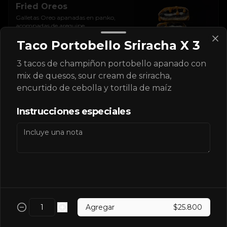
Fried Oreos
Galletas Oreo apanadas en panko, 
acompadas de arequipe.
Taco Portobello Sriracha X 3
$10.600
3 tacos de champiñon portobello apanado con
mix de quesos, sour cream de sriracha,
encurtido de cebolla y tortilla de maíz
Bebidas
Instrucciones especiales
Limonada natural de
Jengibre
Limonada de Jengibre Mediano
$6.500
Agregar
$25.800
Agua Brisa limon con