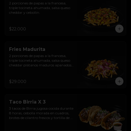
2 porciones de papas a la francesa, 
triple tocineta ahumada, salsa queso 
cheddar y cebollin.
$22.000
Fries Madurita
2 porciones de papas a la francesa, 
triple tocineta ahumada, salsa queso 
cheddar plátanos maduros apanados, 
sour cream sriracha levemente 
picante y encurtido de cebolla morada.
$29.000
Taco Birria X 3
3 tacos de Birria jugosa cocida durante 
8 horas, cebolla morada en cuadros, 
brotes de cilantro frescos y tortilla de 
maíz  en aceite de birria.