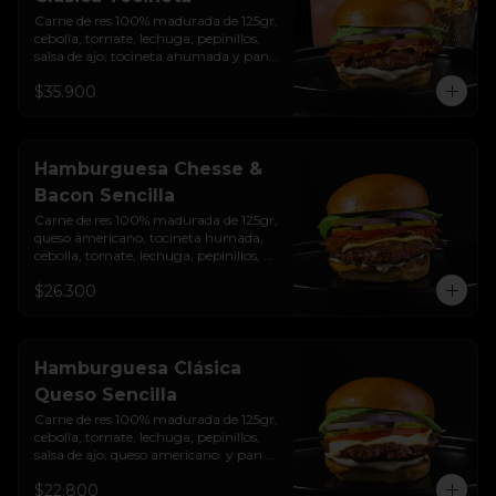
Carne de res 100% madurada de 125gr, 
cebolla, tomate, lechuga, pepinillos, 
salsa de ajo, tocineta ahumada y pan 
brioche sellado + papas + bebida de la 
$35.900
casa
Hamburguesa Chesse &
Bacon Sencilla
Carne de res 100% madurada de 125gr, 
queso americano, tocineta humada, 
cebolla, tomate, lechuga, pepinillos, 
salsa de ajo y pan brioche sellado
$26.300
Hamburguesa Clásica
Queso Sencilla
Carne de res 100% madurada de 125gr, 
cebolla, tomate, lechuga, pepinillos, 
salsa de ajo, queso americano  y pan 
brioche sellado
$22.800