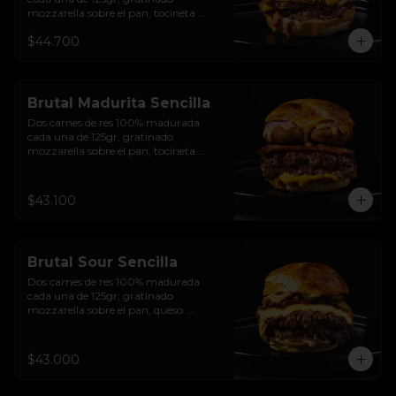
mozzarella sobre el pan, tocineta 
ahumada, pepperoni, tomate salsa de  
$44.700
queso cheddar, cebolla crocante, 
mermelada de arándanos, salsa rosada 
de pepinillos y pan brioche sellado
Brutal Madurita Sencilla
Dos carnes de res 100% madurada 
cada una de 125gr, gratinado 
mozzarella sobre el pan, tocineta 
ahumada, salsa de queso cheddar, 
plátanos maduros apanados en 
panko, encurtido de cebolla morada, 
$43.100
sour cream de sriracha levemente 
picante y pan brioche sellado
Brutal Sour Sencilla
Dos carnes de res 100% madurada 
cada una de 125gr, gratinado 
mozzarella sobre el pan, queso 
americano, tocineta ahumada, cebolla 
crocante, pepinillos, sour cream 
sriracha, salsa rosada de pepinillos y 
$43.000
pan brioche sellado.