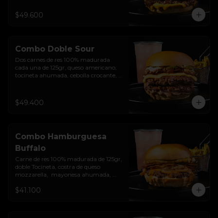
encurtido de cebolla morada, sour 
cream de sriracha levemente picante y 
$49.600
pan brioche sellado + papas + bebida 
de la casa
Combo Doble Sour
Dos carnes de res 100% madurada 
cada una de 125gr, queso americano, 
tocineta ahumada, cebolla crocante, 
pepinillos, sour cream sriracha, salsa 
rosada de pepinillos y pan brioche 
sellado + papas + bebida de la casa
$49.400
Combo Hamburguesa
Buffalo
Carne de res 100% madurada de 125gr, 
doble Tocineta, costra de queso 
mozzarella,  mayonesa ahumada, 
cebolla caramelizada, Salsa Buffalo 
$41.100
levemente picante y pan brioche 
sellado + papas + bebida de la casa