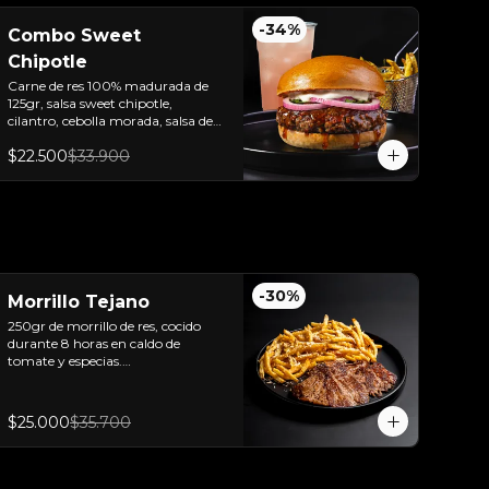
-
34
%
Combo Sweet
Chipotle
Carne de res 100% madurada de 
125gr, salsa sweet chipotle, 
cilantro, cebolla morada, salsa de 
ajo y pan brioche sellado + papas y 
$22.500
$33.900
bebida de la casa.
-
30
%
Morrillo Tejano
250gr de morrillo de res, cocido 
durante 8 horas en caldo de 
tomate y especias.

Acompañado de papas trufadas 
con ralladura de queso Tilsit y 
parmesano.
$25.000
$35.700