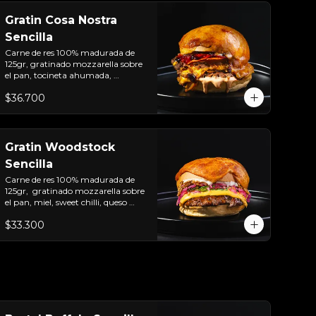
papas + bebida de la casa
Gratin Cosa Nostra
Sencilla
Carne de res 100% madurada de 
125gr, gratinado mozzarella sobre 
el pan, tocineta ahumada, 
pepperoni, tomate salsa de  queso 
$36.700
cheddar, cebolla crocante, 
mermelada de arándanos, salsa 
rosada de pepinillos y pan brioche 
sellado
Gratin Woodstock
Sencilla
Carne de res 100% madurada de 
125gr,  gratinado mozzarella sobre 
el pan, miel, sweet chilli, queso 
americano, hierbabuena, cebolla 
$33.300
crocante, encurtido de cebolla, 
salsa de ajo y pan brioche sellado.