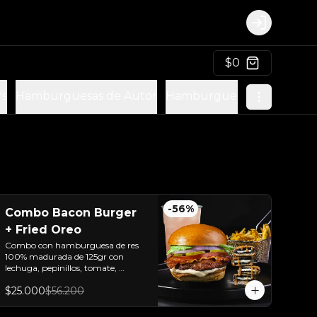
Login
$0
rs
Hamburguesas de Autor
Hamburguesas Vegetarian
-
56
%
Combo Bacon Burger
+ Fried Oreo
Combo con hamburguesa de res 
100% madurada de 125gr con 
lechuga, pepinillos, tomate, 
cebolla y tocineta + Fried Oreo + 
$25.000
$56.200
papas + bebida de la casa