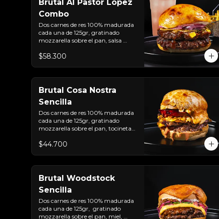
Brutal Al Pastor Lopez
Combo
Dos carnes de res 100% madurada 
cada una de 125gr, gratinado 
mozzarella sobre el pan, salsa 
chipotle con piña y achiote, 
$58.300
tocineta ahumada, tostada de 
maíz crujiente, cilantro, cebolla 
encurtida, sour cream de sriracha 
y pan brioche sellado + papas y 
bebida de la casa
Brutal Cosa Nostra
Sencilla
Dos carnes de res 100% madurada 
cada una de 125gr, gratinado 
mozzarella sobre el pan, tocineta 
ahumada, pepperoni, tomate 
$44.700
salsa de  queso cheddar, cebolla 
crocante, mermelada de 
arándanos, salsa rosada de 
pepinillos y pan brioche sellado
Brutal Woodstock
Sencilla
Dos carnes de res 100% madurada 
cada una de 125gr,  gratinado 
mozzarella sobre el pan, miel, 