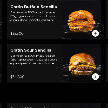
Gratin Buffalo Sencilla
Carne de res 100% madurada de 
125gr, gratinado mozzarella sobre 
el pan, doble Tocineta, costra de 
queso mozzarella,  mayonesa 
ahumada, cebolla caramelizada, 
Salsa Buffalo levemente picante y 
$35.300
pan brioche sellado.
Gratin Sour Sencilla
Carne de res 100% madurada de 
125gr, gratinado mozzarella sobre 
el pan, queso americano, tocineta 
ahumada, cebolla crocante, 
pepinillos, sour cream sriracha, 
salsa rosada de pepinillos y pan 
$34.800
brioche sellado.