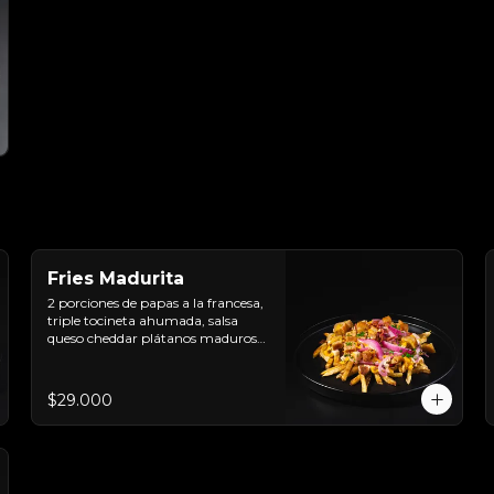
Fries Madurita
2 porciones de papas a la francesa, 
triple tocineta ahumada, salsa 
queso cheddar plátanos maduros 
apanados, sour cream sriracha 
levemente picante y encurtido de 
cebolla morada.
$29.000