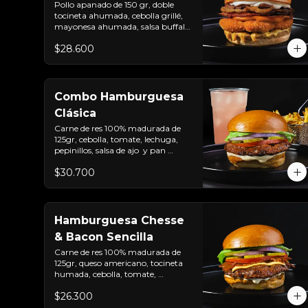
Pollo apanado de 150 gr, doble 
tocineta ahumada, cebolla grillé, 
mayonesa ahumada, salsa buffalo 
levemente picante, salsa de queso 
$28.600
cheddar y pan brioche sellado.
Combo Hamburguesa
Clásica
Carne de res 100% madurada de 
125gr, cebolla, tomate, lechuga, 
pepinillos, salsa de ajo  y pan 
brioche sellado + papas + bebida 
$30.700
de la casa
Hamburguesa Chesse
& Bacon Sencilla
Carne de res 100% madurada de 
125gr, queso americano, tocineta 
humada, cebolla, tomate, 
lechuga, pepinillos, salsa de ajo y 
$26.300
pan brioche sellado