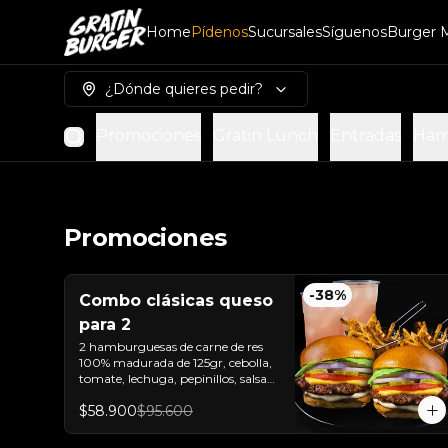
Home
Pídenos
Sucursales
Síguenos
Burger 
¿Dónde quieres pedir?
Promociones
Gratin Lunch
Entradas
Ham
Promociones
-
38
%
Combo clásicas queso
para 2
2 hamburguesas de carne de res 
100% madurada de 125gr, cebolla, 
tomate, lechuga, pepinillos, salsa 
de ajo, queso americano  y pan 
$58.900
$95.600
brioche sellado + dos papas a la 
francesa + dos bebida de la casa