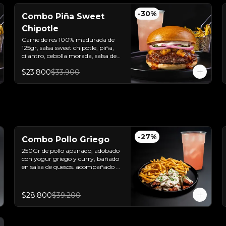
-
30
%
Combo Piña Sweet
Chipotle
Carne de res 100% madurada de 
125gr, salsa sweet chipotle, piña, 
cilantro, cebolla morada, salsa de 
ajo y pan brioche sellado + papas y 
$23.800
$33.900
bebida de la casa.
-
27
%
Combo Pollo Griego
250Gr de pollo apanado, adobado 
con yogur griego y curry, bañado 
en salsa de quesos. acompañado 
de papas trufadas con ralladura de 
queso tilsit y parmesano y bebida 
de la casa
$28.800
$39.200