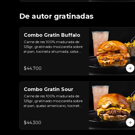
De autor gratinadas
Combo Gratin Buffalo
Carne de res 100% madurada de 
125gr, gratinado mozzarella sobre 
el pan, tocineta ahumada, salsa de 
queso cheddar, plátanos maduros 
apanados en panko, encurtido de 
cebolla morada, sour cream de 
$44.700
sriracha levemente picante y pan 
brioche sellado + papas + bebida 
de la casa
Combo Gratin Sour
Carne de res 100% madurada de 
125gr, gratinado mozzarella sobre 
el pan, queso americano, tocineta 
ahumada, cebolla crocante, 
pepinillos, sour cream sriracha, 
salsa rosada de pepinillos y pan 
$44.300
brioche sellado + papas + bebida 
de la casa