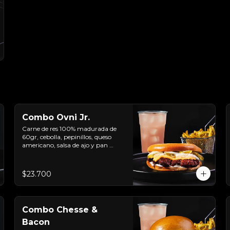
Combo Ovni Jr.
Carne de res 100% madurada de 
60gr, cebolla, pepinillos, queso 
americano, salsa de ajo y pan 
brioche + papas + bebida de la 
casa
$23.700
Combo Chesse &
Bacon