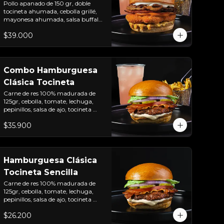
Pollo apanado de 150 gr, doble 
tocineta ahumada, cebolla grillé, 
mayonesa ahumada, salsa buffalo 
levemente picante, salsa de queso 
$39.000
cheddar y pan brioche sellado + 
papas + bebida de la casa
Combo Hamburguesa
Clásica Tocineta
Carne de res 100% madurada de 
125gr, cebolla, tomate, lechuga, 
pepinillos, salsa de ajo, tocineta 
ahumada y pan brioche sellado + 
$35.900
papas + bebida de la casa
Hamburguesa Clásica
Tocineta Sencilla
Carne de res 100% madurada de 
125gr, cebolla, tomate, lechuga, 
pepinillos, salsa de ajo, tocineta 
ahumada y pan brioche sellado
$26.200