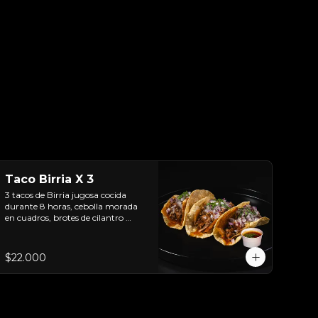
Taco Birria X 3
3 tacos de Birria jugosa cocida 
durante 8 horas, cebolla morada 
en cuadros, brotes de cilantro 
frescos y tortilla de maíz  en aceite 
de birria.
$22.000