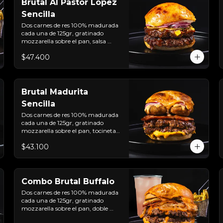
Brutal Al Pastor López
Sencilla
Dos carnes de res 100% madurada 
cada una de 125gr, gratinado 
mozzarella sobre el pan, salsa 
chipotle con piña y achiote, 
$47.400
tocineta ahumada, tostada de 
maíz crujiente, cilantro, cebolla 
encurtida, sour cream de sriracha 
y pan brioche sellado.
Brutal Madurita
Sencilla
Dos carnes de res 100% madurada 
cada una de 125gr, gratinado 
mozzarella sobre el pan, tocineta 
ahumada, salsa de queso cheddar, 
$43.100
plátanos maduros apanados en 
panko, encurtido de cebolla 
morada, sour cream de sriracha 
levemente picante y pan brioche 
sellado
Combo Brutal Buffalo
Dos carnes de res 100% madurada 
cada una de 125gr, gratinado 
mozzarella sobre el pan, doble 
Tocineta, costra de queso 