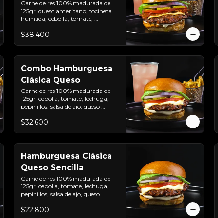
Carne de res 100% madurada de 
125gr, queso americano, tocineta 
humada, cebolla, tomate, 
lechuga, pepinillos, salsa de ajo y 
$38.400
pan brioche sellado + papas + 
bebida de la casa
Combo Hamburguesa
Clásica Queso
Carne de res 100% madurada de 
125gr, cebolla, tomate, lechuga, 
pepinillos, salsa de ajo, queso 
americano  y pan brioche sellado + 
$32.600
papas + bebida de la casa
Hamburguesa Clásica
Queso Sencilla
Carne de res 100% madurada de 
125gr, cebolla, tomate, lechuga, 
pepinillos, salsa de ajo, queso 
americano  y pan brioche sellado
$22.800