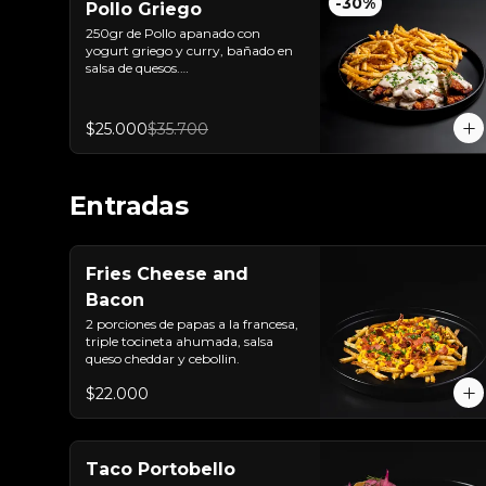
-
30
%
Pollo Griego
250gr de Pollo apanado con 
yogurt griego y curry, bañado en 
salsa de quesos.

Acompañado de papas trufadas 
ralladura de queso Tilsit y 
parmesano.
$25.000
$35.700
Entradas
Fries Cheese and
Bacon
2 porciones de papas a la francesa, 
triple tocineta ahumada, salsa 
queso cheddar y cebollin.
$22.000
Taco Portobello