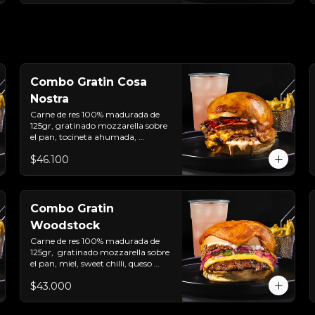
Combo Gratin Cosa
Nostra
Carne de res 100% madurada de 
125gr, gratinado mozzarella sobre 
el pan, tocineta ahumada, 
pepperoni, tomate salsa de  queso 
$46.100
cheddar, cebolla crocante, 
mermelada de arándanos, salsa 
rosada de pepinillos y pan brioche 
sellado + papas + bebida de la casa
Combo Gratin
Woodstock
Carne de res 100% madurada de 
125gr,  gratinado mozzarella sobre 
el pan, miel, sweet chilli, queso 
americano, hierbabuena, cebolla 
$43.000
crocante, encurtido de cebolla, 
salsa de ajo y pan brioche sellado + 
papas + bebida de la casa