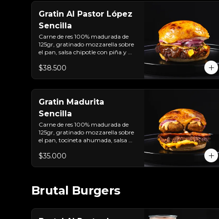
Gratin Al Pastor López
Sencilla
Carne de res 100% madurada de 
125gr, gratinado mozzarella sobre 
el pan, salsa chipotle con piña y 
achiote, tocineta ahumada, 
$38.500
tostada de maíz crujiente, cilantro, 
cebolla encurtida, sour cream de 
sriracha y pan brioche sellado.
Gratin Madurita
Sencilla
Carne de res 100% madurada de 
125gr, gratinado mozzarella sobre 
el pan, tocineta ahumada, salsa de 
queso cheddar, plátanos maduros 
$35.000
apanados en panko, encurtido de 
cebolla morada, sour cream de 
sriracha levemente picante y pan 
brioche sellado
Brutal Burgers