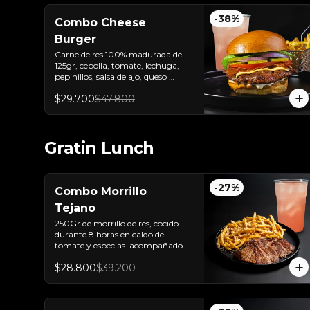
-
38
%
Combo Cheese
Burger
Carne de res 100% madurada de 
125gr, cebolla, tomate, lechuga, 
pepinillos, salsa de ajo, queso 
americano  y pan brioche sellado + 
$29.700
$47.800
papas + bebida de la casa
Gratin Lunch
-
27
%
Combo Morrillo
Tejano
250Gr de morrillo de res, cocido 
durante 8 horas en caldo de 
tomate y especias. acompañado 
de papas trufadas con ralladura de 
$28.800
$39.200
queso tilsit y parmesano y bebida 
de la casa