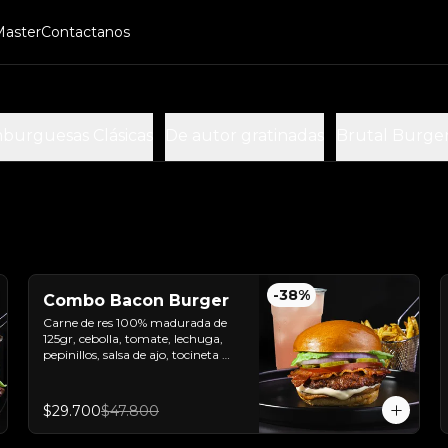
Master
Contactanos
burguesas Clásicas
De autor gratinadas
Brutal Burge
-
38
%
Combo Bacon Burger
Carne de res 100% madurada de 
125gr, cebolla, tomate, lechuga, 
pepinillos, salsa de ajo, tocineta 
ahumada y pan brioche sellado + 
papas + bebida de la casa
$29.700
$47.800