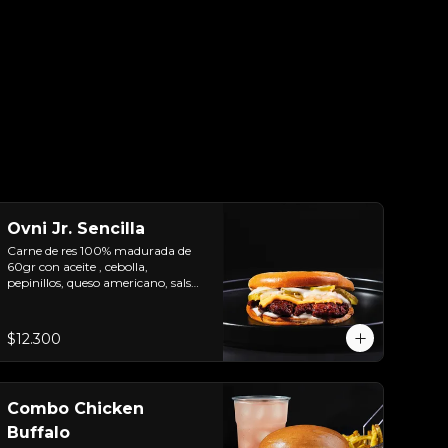
Ovni Jr. Sencilla
Carne de res 100% madurada de 
60gr con aceite , cebolla, 
pepinillos, queso americano, salsa 
de ajo y pan brioche
$12.300
Combo Chicken
Buffalo