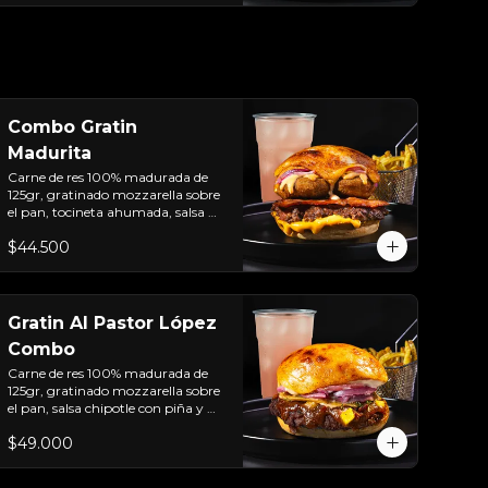
Combo Gratin
Madurita
Carne de res 100% madurada de 
125gr, gratinado mozzarella sobre 
el pan, tocineta ahumada, salsa de 
queso cheddar, plátanos maduros 
$44.500
apanados en panko, encurtido de 
cebolla morada, sour cream de 
sriracha levemente picante y pan 
brioche sellado + papas + bebida 
de la casa
Gratin Al Pastor López
Combo
Carne de res 100% madurada de 
125gr, gratinado mozzarella sobre 
el pan, salsa chipotle con piña y 
achiote, tocineta ahumada, 
$49.000
tostada de maíz crujiente, cilantro, 
cebolla encurtida, sour cream de 
sriracha y pan brioche sellado  + 