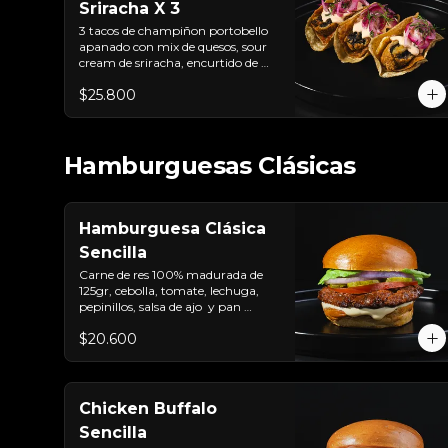
Sriracha X 3
3 tacos de champiñon portobello 
apanado con mix de quesos, sour 
cream de sriracha, encurtido de 
cebolla y tortilla de maíz
$25.800
Hamburguesas Clásicas
Hamburguesa Clásica
Sencilla
Carne de res 100% madurada de 
125gr, cebolla, tomate, lechuga, 
pepinillos, salsa de ajo  y pan 
brioche sellado
$20.600
Chicken Buffalo
Sencilla