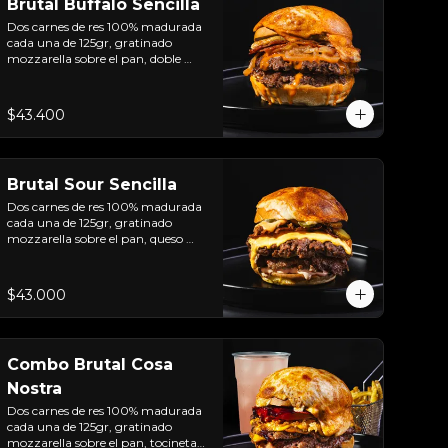
Brutal Buffalo Sencilla
Dos carnes de res 100% madurada 
cada una de 125gr, gratinado 
mozzarella sobre el pan, doble 
Tocineta, costra de queso 
mozzarella,  mayonesa ahumada, 
cebolla caramelizada, Salsa 
$43.400
Buffalo levemente picante y pan 
brioche sellado.
Brutal Sour Sencilla
Dos carnes de res 100% madurada 
cada una de 125gr, gratinado 
mozzarella sobre el pan, queso 
americano, tocineta ahumada, 
cebolla crocante, pepinillos, sour 
cream sriracha, salsa rosada de 
$43.000
pepinillos y pan brioche sellado.
Combo Brutal Cosa
Nostra
Dos carnes de res 100% madurada 
cada una de 125gr, gratinado 
mozzarella sobre el pan, tocineta 