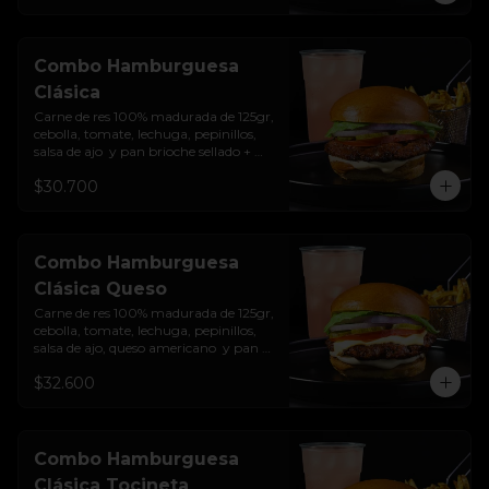
Combo Hamburguesa
Clásica
Carne de res 100% madurada de 125gr, 
cebolla, tomate, lechuga, pepinillos, 
salsa de ajo  y pan brioche sellado + 
papas + bebida de la casa
$30.700
Combo Hamburguesa
Clásica Queso
Carne de res 100% madurada de 125gr, 
cebolla, tomate, lechuga, pepinillos, 
salsa de ajo, queso americano  y pan 
brioche sellado + papas + bebida de la 
$32.600
casa
Combo Hamburguesa
Clásica Tocineta