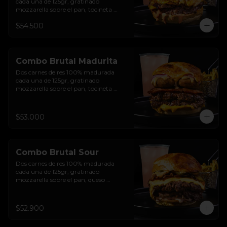
cada una de 125gr, gratinado 
mozzarella sobre el pan, tocineta 
ahumada, pepperoni, tomate salsa de  
$54.500
queso cheddar, cebolla crocante, 
mermelada de arándanos, salsa rosada 
de pepinillos y pan brioche sellado + 
papas + bebida de la casa
Combo Brutal Madurita
Dos carnes de res 100% madurada 
cada una de 125gr, gratinado 
mozzarella sobre el pan, tocineta 
ahumada, salsa de queso cheddar, 
plátanos maduros apanados en 
panko, encurtido de cebolla morada, 
$53.000
sour cream de sriracha levemente 
picante y pan brioche sellado + papas 
+ bebida de la casa
Combo Brutal Sour
Dos carnes de res 100% madurada 
cada una de 125gr, gratinado 
mozzarella sobre el pan, queso 
americano, tocineta ahumada, cebolla 
crocante, pepinillos, sour cream 
sriracha, salsa rosada de pepinillos y 
$52.900
pan brioche sellado + papas + bebida 
de la casa