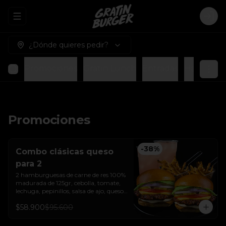
Abrir menu de navegación
Logi
¿Dónde quieres pedir?
Promociones
Gratin Lunch
Entradas
Hamburgue
Promociones
-
38
%
Combo clásicas queso
para 2
2 hamburguesas de carne de res 100% 
madurada de 125gr, cebolla, tomate, 
lechuga, pepinillos, salsa de ajo, queso 
americano  y pan brioche sellado + dos 
$58.900
$95.600
papas a la francesa + dos bebida de la 
casa