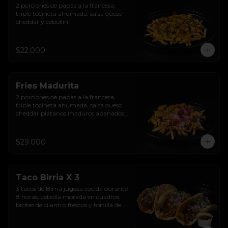
2 porciones de papas a la francesa, 
triple tocineta ahumada, salsa queso 
cheddar y cebollin.
$22.000
Fries Madurita
2 porciones de papas a la francesa, 
triple tocineta ahumada, salsa queso 
cheddar plátanos maduros apanados, 
sour cream sriracha levemente 
picante y encurtido de cebolla morada.
$29.000
Taco Birria X 3
3 tacos de Birria jugosa cocida durante 
8 horas, cebolla morada en cuadros, 
brotes de cilantro frescos y tortilla de 
maíz  en aceite de birria.