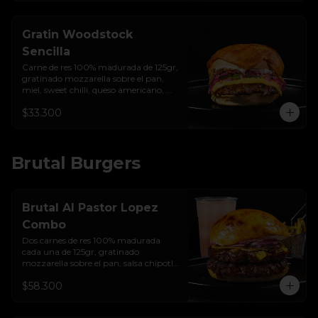
Gratin Woodstock
Sencilla
Carne de res 100% madurada de 125gr,  
gratinado mozzarella sobre el pan, 
miel, sweet chilli, queso americano, 
hierbabuena, cebolla crocante, 
$33.300
encurtido de cebolla, salsa de ajo y pan 
brioche sellado.
Brutal Burgers
Brutal Al Pastor Lopez
Combo
Dos carnes de res 100% madurada 
cada una de 125gr, gratinado 
mozzarella sobre el pan, salsa chipotle 
con piña y achiote, tocineta ahumada, 
$58.300
tostada de maíz crujiente, cilantro, 
cebolla encurtida, sour cream de 
sriracha y pan brioche sellado + papas 