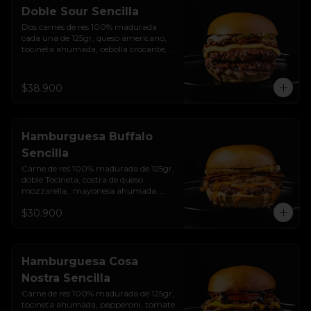
Doble Sour Sencilla
Dos carnes de res 100% madurada 
cada una de 125gr, queso americano, 
tocineta ahumada, cebolla crocante, 
pepinillos, sour cream sriracha, salsa 
rosada de pepinillos y pan brioche 
sellado.
$38.900
Hamburguesa Buffalo
Sencilla
Carne de res 100% madurada de 125gr, 
doble Tocineta, costra de queso 
mozzarella,  mayonesa ahumada, 
cebolla caramelizada, Salsa Buffalo 
$30.900
levemente picante y pan brioche 
sellado.
Hamburguesa Cosa
Nostra Sencilla
Carne de res 100% madurada de 125gr, 
tocineta ahumada, pepperoni, tomate 