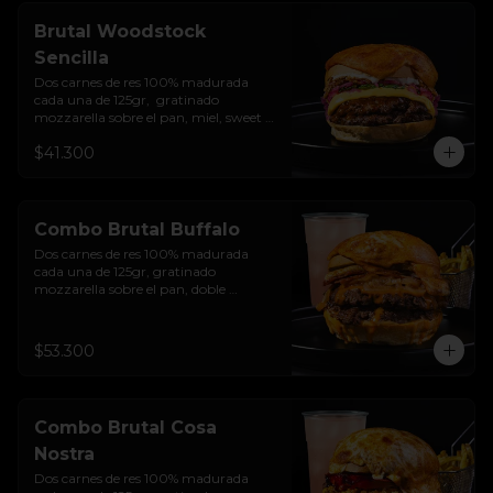
Brutal Woodstock
Sencilla
Dos carnes de res 100% madurada 
cada una de 125gr,  gratinado 
mozzarella sobre el pan, miel, sweet 
chilli, queso americano, hierbabuena, 
$41.300
cebolla crocante, encurtido de cebolla, 
salsa de ajo y pan brioche sellado.
Combo Brutal Buffalo
Dos carnes de res 100% madurada 
cada una de 125gr, gratinado 
mozzarella sobre el pan, doble 
Tocineta, costra de queso mozzarella,  
mayonesa ahumada, cebolla 
caramelizada, Salsa Buffalo levemente 
$53.300
picante y pan brioche sellado + papas 
+ bebida de la casa
Combo Brutal Cosa
Nostra
Dos carnes de res 100% madurada 