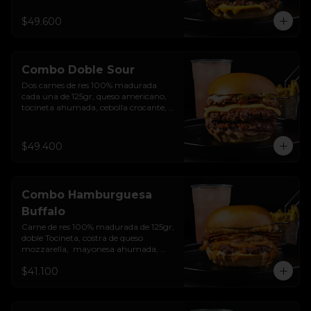
encurtido de cebolla morada, sour 
cream de sriracha levemente picante y 
$49.600
pan brioche sellado + papas + bebida 
de la casa
Combo Doble Sour
Dos carnes de res 100% madurada 
cada una de 125gr, queso americano, 
tocineta ahumada, cebolla crocante, 
pepinillos, sour cream sriracha, salsa 
rosada de pepinillos y pan brioche 
sellado + papas + bebida de la casa
$49.400
Combo Hamburguesa
Buffalo
Carne de res 100% madurada de 125gr, 
doble Tocineta, costra de queso 
mozzarella,  mayonesa ahumada, 
cebolla caramelizada, Salsa Buffalo 
$41.100
levemente picante y pan brioche 
sellado + papas + bebida de la casa