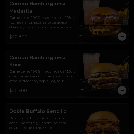
Combo Hamburguesa
Madurita
Carne de res 100% madurada de 125gr, 
tocineta ahumada, salsa de queso 
cheddar, plátanos maduros apanados 
en panko, encurtido de cebolla 
$40.800
morada, sour cream de sriracha 
levemente picante y pan brioche 
sellado + papas + bebida de la casa
Combo Hamburguesa
Sour
Carne de res 100% madurada de 125gr, 
queso americano, tocineta ahumada, 
cebolla crocante, pepinillos, sour 
cream sriracha, salsa rosada de 
$40.600
pepinillos y pan brioche sellado + 
papas + bebida de la casa
Doble Buffalo Sencilla
Dos carnes de res 100% madurada 
cada una de 125gr, doble Tocineta, 
costra de queso mozzarella,  
mayonesa ahumada, cebolla 