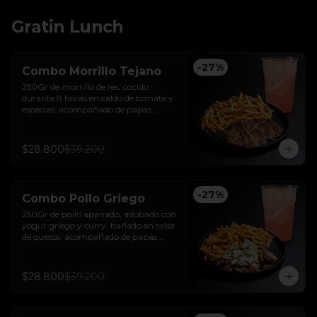
Gratin Lunch
-
27
%
Combo Morrillo Tejano
250Gr de morrillo de res, cocido 
durante 8 horas en caldo de tomate y 
especias. acompañado de papas 
trufadas con ralladura de queso tilsit y 
parmesano y bebida de la casa
$28.800
$39.200
-
27
%
Combo Pollo Griego
250Gr de pollo apanado, adobado con 
yogur griego y curry, bañado en salsa 
de quesos. acompañado de papas 
trufadas con ralladura de queso tilsit y 
parmesano y bebida de la casa
$28.800
$39.200