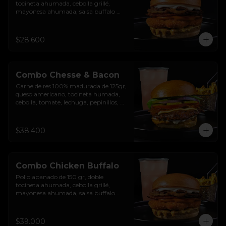
tocineta ahumada, cebolla grillé, 
mayonesa ahumada, salsa buffalo 
levemente picante, salsa de queso 
cheddar y pan brioche sellado.
$28.600
Combo Chesse & Bacon
Carne de res 100% madurada de 125gr, 
queso americano, tocineta humada, 
cebolla, tomate, lechuga, pepinillos, 
salsa de ajo y pan brioche sellado + 
papas + bebida de la casa
$38.400
Combo Chicken Buffalo
Pollo apanado de 150 gr, doble 
tocineta ahumada, cebolla grillé, 
mayonesa ahumada, salsa buffalo 
levemente picante, salsa de queso 
cheddar y pan brioche sellado + papas 
+ bebida de la casa
$39.000