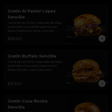
sellado  + papas + bebida de la casa
Gratin Al Pastor López
Sencilla
Carne de res 100% madurada de 125gr, 
gratinado mozzarella sobre el pan, 
salsa chipotle con piña y achiote, 
tocineta ahumada, tostada de maíz 
$38.500
crujiente, cilantro, cebolla encurtida, 
sour cream de sriracha y pan brioche 
sellado.
Gratin Buffalo Sencilla
Carne de res 100% madurada de 125gr, 
gratinado mozzarella sobre el pan, 
doble Tocineta, costra de queso 
mozzarella,  mayonesa ahumada, 
cebolla caramelizada, Salsa Buffalo 
levemente picante y pan brioche 
$35.300
sellado.
Gratin Cosa Nostra
Sencilla