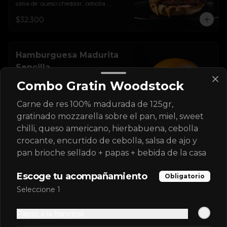
salsa de  queso cheddar, cebolla 
crocante, mermelada de arándanos, 
$32.300
salsa rosada de pepinillos y pan 
brioche sellado
Hamburguesa Madurita
Sencilla
Carne de res 100% madurada de 125gr, 
Combo Gratin Woodstock
tocineta ahumada, salsa de queso 
cheddar, plátanos maduros apanados 
en panko, encurtido de cebolla 
Carne de res 100% madurada de 125gr,
$30.400
morada, sour cream de sriracha 
gratinado mozzarella sobre el pan, miel, sweet
levemente picante y pan brioche 
sellado
chilli, queso americano, hierbabuena, cebolla
crocante, encurtido de cebolla, salsa de ajo y
Hamburguesa Sour
pan brioche sellado + papas + bebida de la casa
Sencilla
Carne de res 100% madurada de 125gr, 
Escoge tu acompañamiento
Obligatorio
queso americano, tocineta ahumada, 
cebolla crocante, pepinillos, sour 
Seleccione 1
cream sriracha, salsa rosada de 
$30.300
pepinillos y pan brioche sellado.
Papas a la francesa