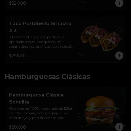
$22.000
Taco Portobello Sriracha
X 3
3 tacos de champiñon portobello 
apanado con mix de quesos, sour 
cream de sriracha, encurtido de cebolla 
y tortilla de maíz
$25.800
Hamburguesas Clásicas
Hamburguesa Clásica
Sencilla
Carne de res 100% madurada de 125gr, 
cebolla, tomate, lechuga, pepinillos, 
salsa de ajo  y pan brioche sellado
$20.600