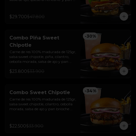
brioche sellado + papas + bebida de la 
casa
$29.700
$47.800
-
30
%
Combo Piña Sweet
Chipotle
Carne de res 100% madurada de 125gr, 
salsa sweet chipotle, piña, cilantro, 
cebolla morada, salsa de ajo y pan 
brioche sellado + papas y bebida de la 
$23.800
$33.900
casa.
-
34
%
Combo Sweet Chipotle
Carne de res 100% madurada de 125gr, 
salsa sweet chipotle, cilantro, cebolla 
morada, salsa de ajo y pan brioche 
sellado + papas y bebida de la casa.
$22.500
$33.900