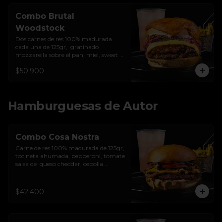
Combo Brutal
Woodstock
Dos carnes de res 100% madurada 
cada una de 125gr,  gratinado 
mozzarella sobre el pan, miel, sweet 
chilli, queso americano, hierbabuena, 
$50.900
cebolla crocante, encurtido de cebolla, 
salsa de ajo y pan brioche sellado + 
papas + bebida de la casa
Hamburguesas de Autor
Combo Cosa Nostra
Carne de res 100% madurada de 125gr, 
tocineta ahumada, pepperoni, tomate 
salsa de  queso cheddar, cebolla 
crocante, mermelada de arándanos, 
salsa rosada de pepinillos y pan 
brioche sellado + papas + bebida de la 
$42.400
casa