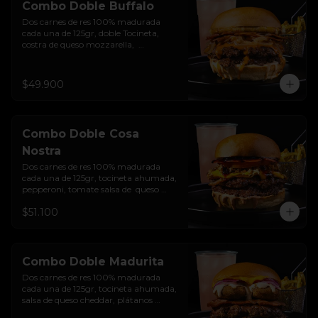
Combo Doble Buffalo
Dos carnes de res 100% madurada 
cada una de 125gr, doble Tocineta, 
costra de queso mozzarella,  
mayonesa ahumada, cebolla 
caramelizada, Salsa Buffalo levemente 
picante y pan brioche sellado + papas 
$49.900
+ bebida de la casa
Combo Doble Cosa
Nostra
Dos carnes de res 100% madurada 
cada una de 125gr, tocineta ahumada, 
pepperoni, tomate salsa de  queso 
cheddar, cebolla crocante, mermelada 
$51.100
de arándanos, salsa rosada de 
pepinillos y pan brioche sellado + 
papas + bebida de la casa
Combo Doble Madurita
Dos carnes de res 100% madurada 
cada una de 125gr, tocineta ahumada, 
salsa de queso cheddar, plátanos 
maduros apanados en panko, 