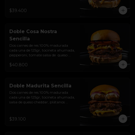
caramelizada, Salsa Buffalo levemente 
picante y pan brioche sellado.
$39.400
Doble Cosa Nostra
Sencilla
Dos carnes de res 100% madurada 
cada una de 125gr, tocineta ahumada, 
pepperoni, tomate salsa de  queso 
cheddar, cebolla crocante, mermelada 
$40.800
de arándanos, salsa rosada de 
pepinillos y pan brioche sellado
Doble Madurita Sencilla
Dos carnes de res 100% madurada 
cada una de 125gr, tocineta ahumada, 
salsa de queso cheddar, plátanos 
maduros apanados en panko, 
encurtido de cebolla morada, sour 
cream de sriracha levemente picante y 
$39.100
pan brioche sellado