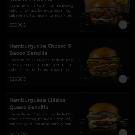
Carne de res 100% madurada de 125gr, 
cebolla, tomate, lechuga, pepinillos, 
salsa de ajo, tocineta ahumada y pan 
brioche sellado + papas + bebida de la 
$35.900
casa
Hamburguesa Chesse &
Bacon Sencilla
Carne de res 100% madurada de 125gr, 
queso americano, tocineta humada, 
cebolla, tomate, lechuga, pepinillos, 
salsa de ajo y pan brioche sellado
$26.300
Hamburguesa Clásica
Queso Sencilla
Carne de res 100% madurada de 125gr, 
cebolla, tomate, lechuga, pepinillos, 
salsa de ajo, queso americano  y pan 
brioche sellado
$22.800