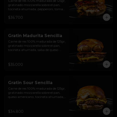
Carne de res 100% madurada de 125gr, 
gratinado mozzarella sobre el pan, 
tocineta ahumada, pepperoni, tomate 
salsa de  queso cheddar, cebolla 
$36.700
crocante, mermelada de arándanos, 
salsa rosada de pepinillos y pan 
brioche sellado
Gratin Madurita Sencilla
Carne de res 100% madurada de 125gr, 
gratinado mozzarella sobre el pan, 
tocineta ahumada, salsa de queso 
cheddar, plátanos maduros apanados 
en panko, encurtido de cebolla 
morada, sour cream de sriracha 
$35.000
levemente picante y pan brioche 
sellado
Gratin Sour Sencilla
Carne de res 100% madurada de 125gr, 
gratinado mozzarella sobre el pan, 
queso americano, tocineta ahumada, 
cebolla crocante, pepinillos, sour 
cream sriracha, salsa rosada de 
pepinillos y pan brioche sellado.
$34.800