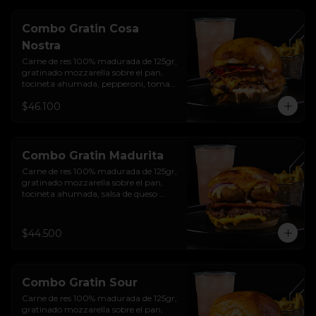
Combo Gratin Cosa
Nostra
Carne de res 100% madurada de 125gr, 
gratinado mozzarella sobre el pan, 
tocineta ahumada, pepperoni, tomate 
salsa de  queso cheddar, cebolla 
$46.100
crocante, mermelada de arándanos, 
salsa rosada de pepinillos y pan 
brioche sellado + papas + bebida de la 
casa
Combo Gratin Madurita
Carne de res 100% madurada de 125gr, 
gratinado mozzarella sobre el pan, 
tocineta ahumada, salsa de queso 
cheddar, plátanos maduros apanados 
en panko, encurtido de cebolla 
morada, sour cream de sriracha 
$44.500
levemente picante y pan brioche 
sellado + papas + bebida de la casa
Combo Gratin Sour
Carne de res 100% madurada de 125gr, 
gratinado mozzarella sobre el pan, 