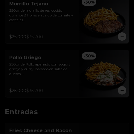
-
30
%
Morrillo Tejano
250gr de morrillo de res, cocido 
durante 8 horas en caldo de tomate y 
especias.

Acompañado de papas trufadas con 
ralladura de queso Tilsit y parmesano.
$25.000
$35.700
-
30
%
Pollo Griego
250gr de Pollo apanado con yogurt 
griego y curry, bañado en salsa de 
quesos.

Acompañado de papas trufadas 
ralladura de queso Tilsit y parmesano.
$25.000
$35.700
Entradas
Fries Cheese and Bacon