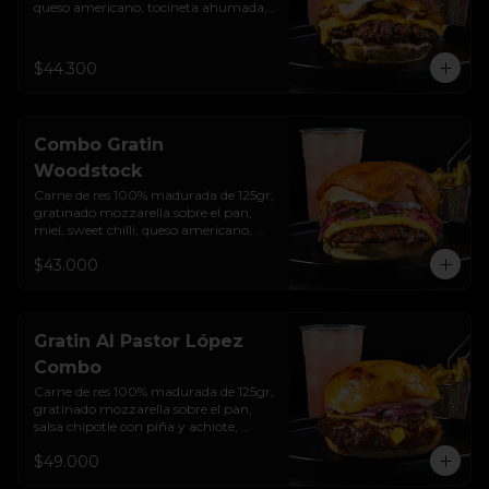
queso americano, tocineta ahumada, 
cebolla crocante, pepinillos, sour 
cream sriracha, salsa rosada de 
pepinillos y pan brioche sellado + 
$44.300
papas + bebida de la casa
Combo Gratin
Woodstock
Carne de res 100% madurada de 125gr,  
gratinado mozzarella sobre el pan, 
miel, sweet chilli, queso americano, 
hierbabuena, cebolla crocante, 
$43.000
encurtido de cebolla, salsa de ajo y pan 
brioche sellado + papas + bebida de la 
casa
Gratin Al Pastor López
Combo
Carne de res 100% madurada de 125gr, 
gratinado mozzarella sobre el pan, 
salsa chipotle con piña y achiote, 
tocineta ahumada, tostada de maíz 
$49.000
crujiente, cilantro, cebolla encurtida, 
sour cream de sriracha y pan brioche 