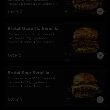
mozzarella sobre el pan, tocineta 
ahumada, pepperoni, tomate salsa de  
$44.700
queso cheddar, cebolla crocante, 
mermelada de arándanos, salsa rosada 
de pepinillos y pan brioche sellado
Brutal Madurita Sencilla
Dos carnes de res 100% madurada 
cada una de 125gr, gratinado 
mozzarella sobre el pan, tocineta 
ahumada, salsa de queso cheddar, 
plátanos maduros apanados en 
panko, encurtido de cebolla morada, 
$43.100
sour cream de sriracha levemente 
picante y pan brioche sellado
Brutal Sour Sencilla
Dos carnes de res 100% madurada 
cada una de 125gr, gratinado 
mozzarella sobre el pan, queso 
americano, tocineta ahumada, cebolla 
crocante, pepinillos, sour cream 
sriracha, salsa rosada de pepinillos y 
$43.000
pan brioche sellado.