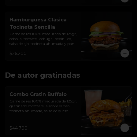
Hamburguesa Clásica
Tocineta Sencilla
Carne de res 100% madurada de 125gr, 
cebolla, tomate, lechuga, pepinillos, 
salsa de ajo, tocineta ahumada y pan 
brioche sellado
$26.200
De autor gratinadas
Combo Gratin Buffalo
Carne de res 100% madurada de 125gr, 
gratinado mozzarella sobre el pan, 
tocineta ahumada, salsa de queso 
cheddar, plátanos maduros apanados 
en panko, encurtido de cebolla 
morada, sour cream de sriracha 
$44.700
levemente picante y pan brioche 
sellado + papas + bebida de la casa