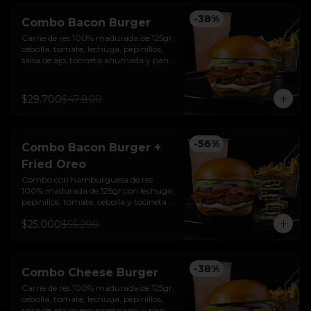
-
38
%
Combo Bacon Burger
Carne de res 100% madurada de 125gr, 
cebolla, tomate, lechuga, pepinillos, 
salsa de ajo, tocineta ahumada y pan 
brioche sellado + papas + bebida de la 
casa
$29.700
$47.800
-
56
%
Combo Bacon Burger +
Fried Oreo
Combo con hamburguesa de res 
100% madurada de 125gr con lechuga, 
pepinillos, tomate, cebolla y tocineta + 
Fried Oreo + papas + bebida de la casa
$25.000
$56.200
-
38
%
Combo Cheese Burger
Carne de res 100% madurada de 125gr, 
cebolla, tomate, lechuga, pepinillos, 
salsa de ajo, queso americano  y pan 