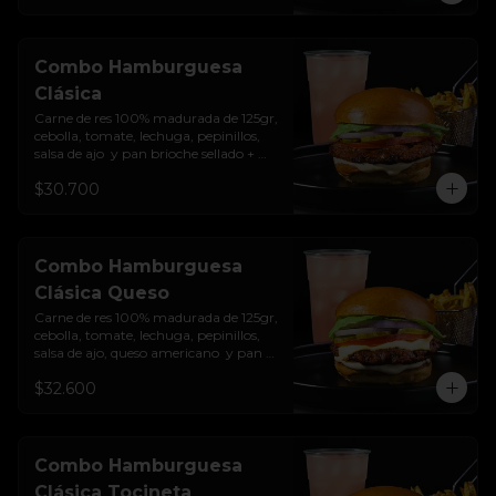
Combo Hamburguesa
Clásica
Carne de res 100% madurada de 125gr, 
cebolla, tomate, lechuga, pepinillos, 
salsa de ajo  y pan brioche sellado + 
papas + bebida de la casa
$30.700
Combo Hamburguesa
Clásica Queso
Carne de res 100% madurada de 125gr, 
cebolla, tomate, lechuga, pepinillos, 
salsa de ajo, queso americano  y pan 
brioche sellado + papas + bebida de la 
$32.600
casa
Combo Hamburguesa
Clásica Tocineta