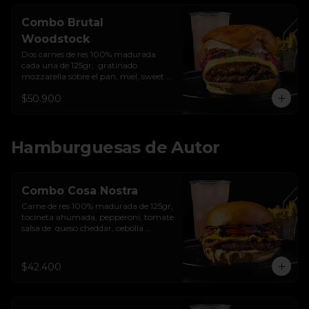
Combo Brutal
Woodstock
Dos carnes de res 100% madurada 
cada una de 125gr,  gratinado 
mozzarella sobre el pan, miel, sweet 
chilli, queso americano, hierbabuena, 
$50.900
cebolla crocante, encurtido de cebolla, 
salsa de ajo y pan brioche sellado + 
papas + bebida de la casa
Hamburguesas de Autor
Combo Cosa Nostra
Carne de res 100% madurada de 125gr, 
tocineta ahumada, pepperoni, tomate 
salsa de  queso cheddar, cebolla 
crocante, mermelada de arándanos, 
salsa rosada de pepinillos y pan 
brioche sellado + papas + bebida de la 
$42.400
casa