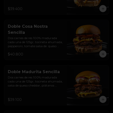
caramelizada, Salsa Buffalo levemente 
picante y pan brioche sellado.
$39.400
Doble Cosa Nostra
Sencilla
Dos carnes de res 100% madurada 
cada una de 125gr, tocineta ahumada, 
pepperoni, tomate salsa de  queso 
cheddar, cebolla crocante, mermelada 
$40.800
de arándanos, salsa rosada de 
pepinillos y pan brioche sellado
Doble Madurita Sencilla
Dos carnes de res 100% madurada 
cada una de 125gr, tocineta ahumada, 
salsa de queso cheddar, plátanos 
maduros apanados en panko, 
encurtido de cebolla morada, sour 
cream de sriracha levemente picante y 
$39.100
pan brioche sellado