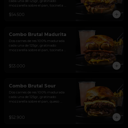
cada una de 125gr, gratinado 
mozzarella sobre el pan, tocineta 
ahumada, pepperoni, tomate salsa de  
$54.500
queso cheddar, cebolla crocante, 
mermelada de arándanos, salsa rosada 
de pepinillos y pan brioche sellado + 
papas + bebida de la casa
Combo Brutal Madurita
Dos carnes de res 100% madurada 
cada una de 125gr, gratinado 
mozzarella sobre el pan, tocineta 
ahumada, salsa de queso cheddar, 
plátanos maduros apanados en 
panko, encurtido de cebolla morada, 
$53.000
sour cream de sriracha levemente 
picante y pan brioche sellado + papas 
+ bebida de la casa
Combo Brutal Sour
Dos carnes de res 100% madurada 
cada una de 125gr, gratinado 
mozzarella sobre el pan, queso 
americano, tocineta ahumada, cebolla 
crocante, pepinillos, sour cream 
sriracha, salsa rosada de pepinillos y 
$52.900
pan brioche sellado + papas + bebida 
de la casa