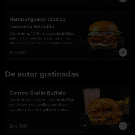
Hamburguesa Clásica
Tocineta Sencilla
Carne de res 100% madurada de 125gr, 
cebolla, tomate, lechuga, pepinillos, 
salsa de ajo, tocineta ahumada y pan 
brioche sellado
$26.200
De autor gratinadas
Combo Gratin Buffalo
Carne de res 100% madurada de 125gr, 
gratinado mozzarella sobre el pan, 
tocineta ahumada, salsa de queso 
cheddar, plátanos maduros apanados 
en panko, encurtido de cebolla 
morada, sour cream de sriracha 
$44.700
levemente picante y pan brioche 
sellado + papas + bebida de la casa