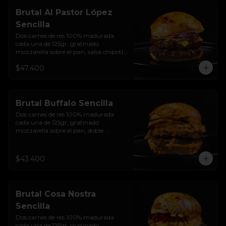
y bebida de la casa
Brutal Al Pastor López
Sencilla
Dos carnes de res 100% madurada 
cada una de 125gr, gratinado 
mozzarella sobre el pan, salsa chipotle 
con piña y achiote, tocineta ahumada, 
$47.400
tostada de maíz crujiente, cilantro, 
cebolla encurtida, sour cream de 
sriracha y pan brioche sellado.
Brutal Buffalo Sencilla
Dos carnes de res 100% madurada 
cada una de 125gr, gratinado 
mozzarella sobre el pan, doble 
Tocineta, costra de queso mozzarella,  
mayonesa ahumada, cebolla 
caramelizada, Salsa Buffalo levemente 
$43.400
picante y pan brioche sellado.
Brutal Cosa Nostra
Sencilla
Dos carnes de res 100% madurada 
cada una de 125gr, gratinado 