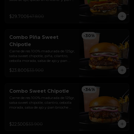
brioche sellado + papas + bebida de la 
casa
$29.700
$47.800
-
30
%
Combo Piña Sweet
Chipotle
Carne de res 100% madurada de 125gr, 
salsa sweet chipotle, piña, cilantro, 
cebolla morada, salsa de ajo y pan 
brioche sellado + papas y bebida de la 
$23.800
$33.900
casa.
-
34
%
Combo Sweet Chipotle
Carne de res 100% madurada de 125gr, 
salsa sweet chipotle, cilantro, cebolla 
morada, salsa de ajo y pan brioche 
sellado + papas y bebida de la casa.
$22.500
$33.900