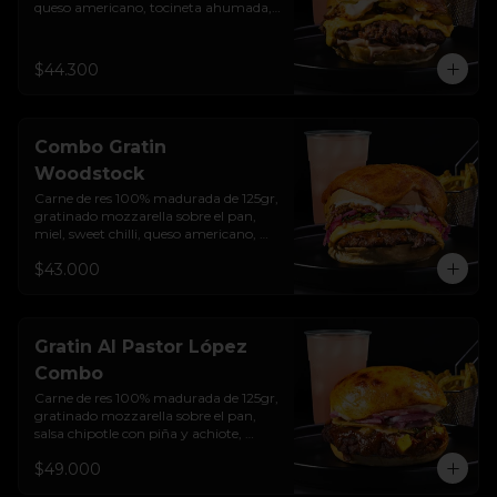
queso americano, tocineta ahumada, 
cebolla crocante, pepinillos, sour 
cream sriracha, salsa rosada de 
pepinillos y pan brioche sellado + 
$44.300
papas + bebida de la casa
Combo Gratin
Woodstock
Carne de res 100% madurada de 125gr,  
gratinado mozzarella sobre el pan, 
miel, sweet chilli, queso americano, 
hierbabuena, cebolla crocante, 
$43.000
encurtido de cebolla, salsa de ajo y pan 
brioche sellado + papas + bebida de la 
casa
Gratin Al Pastor López
Combo
Carne de res 100% madurada de 125gr, 
gratinado mozzarella sobre el pan, 
salsa chipotle con piña y achiote, 
tocineta ahumada, tostada de maíz 
$49.000
crujiente, cilantro, cebolla encurtida, 
sour cream de sriracha y pan brioche 