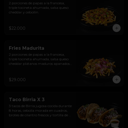
2 porciones de papas a la francesa, 
triple tocineta ahumada, salsa queso 
cheddar y cebollin.
$22.000
Fries Madurita
2 porciones de papas a la francesa, 
triple tocineta ahumada, salsa queso 
cheddar plátanos maduros apanados, 
sour cream sriracha levemente 
picante y encurtido de cebolla morada.
$29.000
Taco Birria X 3
3 tacos de Birria jugosa cocida durante 
8 horas, cebolla morada en cuadros, 
brotes de cilantro frescos y tortilla de 
maíz  en aceite de birria.