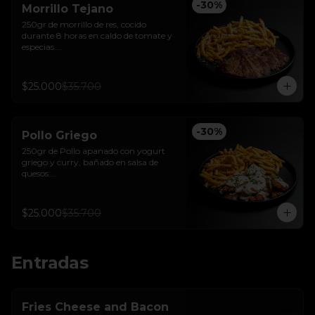
-
30
%
Morrillo Tejano
250gr de morrillo de res, cocido 
durante 8 horas en caldo de tomate y 
especias.

Acompañado de papas trufadas con 
ralladura de queso Tilsit y parmesano.
$25.000
$35.700
-
30
%
Pollo Griego
250gr de Pollo apanado con yogurt 
griego y curry, bañado en salsa de 
quesos.

Acompañado de papas trufadas 
ralladura de queso Tilsit y parmesano.
$25.000
$35.700
Entradas
Fries Cheese and Bacon