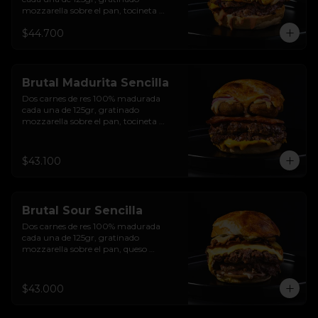
mozzarella sobre el pan, tocineta 
ahumada, pepperoni, tomate salsa de  
$44.700
queso cheddar, cebolla crocante, 
mermelada de arándanos, salsa rosada 
de pepinillos y pan brioche sellado
Brutal Madurita Sencilla
Dos carnes de res 100% madurada 
cada una de 125gr, gratinado 
mozzarella sobre el pan, tocineta 
ahumada, salsa de queso cheddar, 
plátanos maduros apanados en 
panko, encurtido de cebolla morada, 
$43.100
sour cream de sriracha levemente 
picante y pan brioche sellado
Brutal Sour Sencilla
Dos carnes de res 100% madurada 
cada una de 125gr, gratinado 
mozzarella sobre el pan, queso 
americano, tocineta ahumada, cebolla 
crocante, pepinillos, sour cream 
sriracha, salsa rosada de pepinillos y 
$43.000
pan brioche sellado.