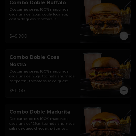
Combo Doble Buffalo
Dos carnes de res 100% madurada 
cada una de 125gr, doble Tocineta, 
costra de queso mozzarella,  
mayonesa ahumada, cebolla 
caramelizada, Salsa Buffalo levemente 
picante y pan brioche sellado + papas 
$49.900
+ bebida de la casa
Combo Doble Cosa
Nostra
Dos carnes de res 100% madurada 
cada una de 125gr, tocineta ahumada, 
pepperoni, tomate salsa de  queso 
cheddar, cebolla crocante, mermelada 
$51.100
de arándanos, salsa rosada de 
pepinillos y pan brioche sellado + 
papas + bebida de la casa
Combo Doble Madurita
Dos carnes de res 100% madurada 
cada una de 125gr, tocineta ahumada, 
salsa de queso cheddar, plátanos 
maduros apanados en panko, 