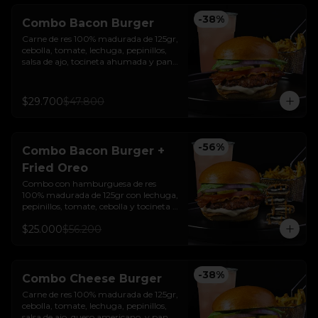
-
38
%
Combo Bacon Burger
Carne de res 100% madurada de 125gr, 
cebolla, tomate, lechuga, pepinillos, 
salsa de ajo, tocineta ahumada y pan 
brioche sellado + papas + bebida de la 
casa
$29.700
$47.800
-
56
%
Combo Bacon Burger +
Fried Oreo
Combo con hamburguesa de res 
100% madurada de 125gr con lechuga, 
pepinillos, tomate, cebolla y tocineta + 
Fried Oreo + papas + bebida de la casa
$25.000
$56.200
-
38
%
Combo Cheese Burger
Carne de res 100% madurada de 125gr, 
cebolla, tomate, lechuga, pepinillos, 
salsa de ajo, queso americano  y pan 