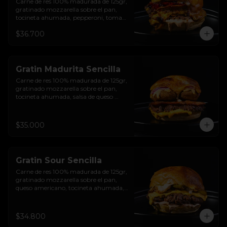
Carne de res 100% madurada de 125gr, 
gratinado mozzarella sobre el pan, 
tocineta ahumada, pepperoni, tomate 
salsa de  queso cheddar, cebolla 
$36.700
crocante, mermelada de arándanos, 
salsa rosada de pepinillos y pan 
brioche sellado
Gratin Madurita Sencilla
Carne de res 100% madurada de 125gr, 
gratinado mozzarella sobre el pan, 
tocineta ahumada, salsa de queso 
cheddar, plátanos maduros apanados 
en panko, encurtido de cebolla 
morada, sour cream de sriracha 
$35.000
levemente picante y pan brioche 
sellado
Gratin Sour Sencilla
Carne de res 100% madurada de 125gr, 
gratinado mozzarella sobre el pan, 
queso americano, tocineta ahumada, 
cebolla crocante, pepinillos, sour 
cream sriracha, salsa rosada de 
pepinillos y pan brioche sellado.
$34.800