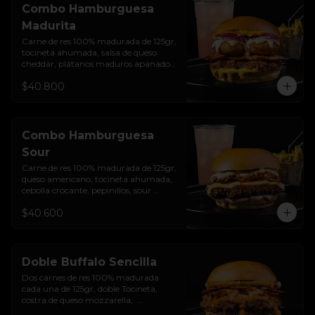
Combo Hamburguesa
Madurita
Carne de res 100% madurada de 125gr, 
tocineta ahumada, salsa de queso 
cheddar, plátanos maduros apanados 
en panko, encurtido de cebolla 
$40.800
morada, sour cream de sriracha 
levemente picante y pan brioche 
sellado + papas + bebida de la casa
Combo Hamburguesa
Sour
Carne de res 100% madurada de 125gr, 
queso americano, tocineta ahumada, 
cebolla crocante, pepinillos, sour 
cream sriracha, salsa rosada de 
$40.600
pepinillos y pan brioche sellado + 
papas + bebida de la casa
Doble Buffalo Sencilla
Dos carnes de res 100% madurada 
cada una de 125gr, doble Tocineta, 
costra de queso mozzarella,  
mayonesa ahumada, cebolla 