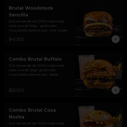
Brutal Woodstock
Sencilla
Dos carnes de res 100% madurada 
cada una de 125gr,  gratinado 
mozzarella sobre el pan, miel, sweet 
chilli, queso americano, hierbabuena, 
$41.300
cebolla crocante, encurtido de cebolla, 
salsa de ajo y pan brioche sellado.
Combo Brutal Buffalo
Dos carnes de res 100% madurada 
cada una de 125gr, gratinado 
mozzarella sobre el pan, doble 
Tocineta, costra de queso mozzarella,  
mayonesa ahumada, cebolla 
caramelizada, Salsa Buffalo levemente 
$53.300
picante y pan brioche sellado + papas 
+ bebida de la casa
Combo Brutal Cosa
Nostra
Dos carnes de res 100% madurada 