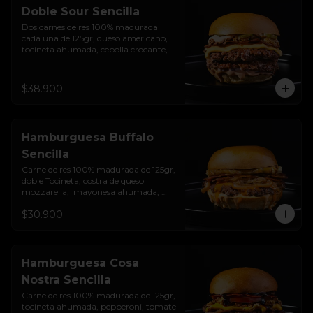
Doble Sour Sencilla
Dos carnes de res 100% madurada 
cada una de 125gr, queso americano, 
tocineta ahumada, cebolla crocante, 
pepinillos, sour cream sriracha, salsa 
rosada de pepinillos y pan brioche 
sellado.
$38.900
Hamburguesa Buffalo
Sencilla
Carne de res 100% madurada de 125gr, 
doble Tocineta, costra de queso 
mozzarella,  mayonesa ahumada, 
cebolla caramelizada, Salsa Buffalo 
$30.900
levemente picante y pan brioche 
sellado.
Hamburguesa Cosa
Nostra Sencilla
Carne de res 100% madurada de 125gr, 
tocineta ahumada, pepperoni, tomate 