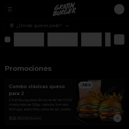
Abrir menu de navegación
Logi
¿Dónde quieres pedir?
Promociones
Gratin Lunch
Entradas
Hamburgue
Promociones
-
38
%
Combo clásicas queso
para 2
2 hamburguesas de carne de res 100% 
madurada de 125gr, cebolla, tomate, 
lechuga, pepinillos, salsa de ajo, queso 
americano  y pan brioche sellado + dos 
$58.900
$95.600
papas a la francesa + dos bebida de la 
casa