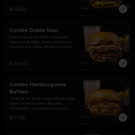
encurtido de cebolla morada, sour 
cream de sriracha levemente picante y 
$49.600
pan brioche sellado + papas + bebida 
de la casa
Combo Doble Sour
Dos carnes de res 100% madurada 
cada una de 125gr, queso americano, 
tocineta ahumada, cebolla crocante, 
pepinillos, sour cream sriracha, salsa 
rosada de pepinillos y pan brioche 
sellado + papas + bebida de la casa
$49.400
Combo Hamburguesa
Buffalo
Carne de res 100% madurada de 125gr, 
doble Tocineta, costra de queso 
mozzarella,  mayonesa ahumada, 
cebolla caramelizada, Salsa Buffalo 
$41.100
levemente picante y pan brioche 
sellado + papas + bebida de la casa