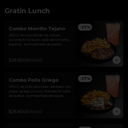
Gratin Lunch
-
27
%
Combo Morrillo Tejano
250Gr de morrillo de res, cocido 
durante 8 horas en caldo de tomate y 
especias. acompañado de papas 
trufadas con ralladura de queso tilsit y 
parmesano y bebida de la casa
$28.800
$39.200
-
27
%
Combo Pollo Griego
250Gr de pollo apanado, adobado con 
yogur griego y curry, bañado en salsa 
de quesos. acompañado de papas 
trufadas con ralladura de queso tilsit y 
parmesano y bebida de la casa
$28.800
$39.200