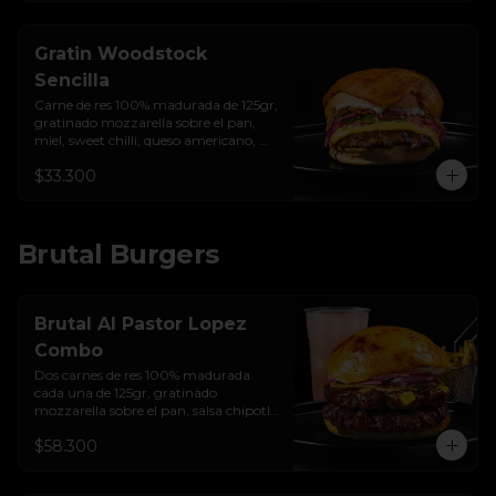
Gratin Woodstock
Sencilla
Carne de res 100% madurada de 125gr,  
gratinado mozzarella sobre el pan, 
miel, sweet chilli, queso americano, 
hierbabuena, cebolla crocante, 
$33.300
encurtido de cebolla, salsa de ajo y pan 
brioche sellado.
Brutal Burgers
Brutal Al Pastor Lopez
Combo
Dos carnes de res 100% madurada 
cada una de 125gr, gratinado 
mozzarella sobre el pan, salsa chipotle 
con piña y achiote, tocineta ahumada, 
$58.300
tostada de maíz crujiente, cilantro, 
cebolla encurtida, sour cream de 
sriracha y pan brioche sellado + papas 