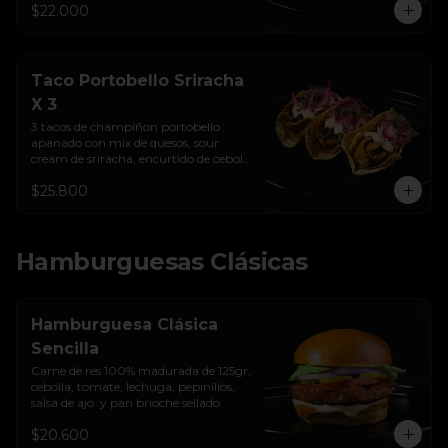
$22.000
Taco Portobello Sriracha
X 3
3 tacos de champiñon portobello 
apanado con mix de quesos, sour 
cream de sriracha, encurtido de cebolla 
y tortilla de maíz
$25.800
Hamburguesas Clásicas
Hamburguesa Clásica
Sencilla
Carne de res 100% madurada de 125gr, 
cebolla, tomate, lechuga, pepinillos, 
salsa de ajo  y pan brioche sellado
$20.600