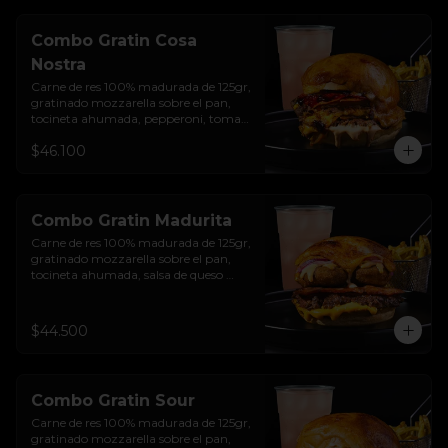
Combo Gratin Cosa
Nostra
Carne de res 100% madurada de 125gr, 
gratinado mozzarella sobre el pan, 
tocineta ahumada, pepperoni, tomate 
salsa de  queso cheddar, cebolla 
$46.100
crocante, mermelada de arándanos, 
salsa rosada de pepinillos y pan 
brioche sellado + papas + bebida de la 
casa
Combo Gratin Madurita
Carne de res 100% madurada de 125gr, 
gratinado mozzarella sobre el pan, 
tocineta ahumada, salsa de queso 
cheddar, plátanos maduros apanados 
en panko, encurtido de cebolla 
morada, sour cream de sriracha 
$44.500
levemente picante y pan brioche 
sellado + papas + bebida de la casa
Combo Gratin Sour
Carne de res 100% madurada de 125gr, 
gratinado mozzarella sobre el pan, 