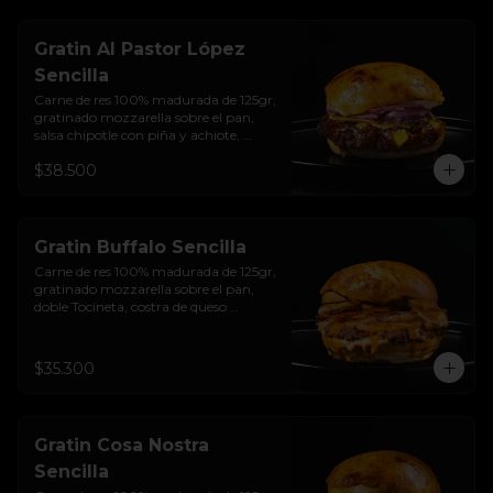
sellado  + papas + bebida de la casa
Gratin Al Pastor López
Sencilla
Carne de res 100% madurada de 125gr, 
gratinado mozzarella sobre el pan, 
salsa chipotle con piña y achiote, 
tocineta ahumada, tostada de maíz 
$38.500
crujiente, cilantro, cebolla encurtida, 
sour cream de sriracha y pan brioche 
sellado.
Gratin Buffalo Sencilla
Carne de res 100% madurada de 125gr, 
gratinado mozzarella sobre el pan, 
doble Tocineta, costra de queso 
mozzarella,  mayonesa ahumada, 
cebolla caramelizada, Salsa Buffalo 
levemente picante y pan brioche 
$35.300
sellado.
Gratin Cosa Nostra
Sencilla