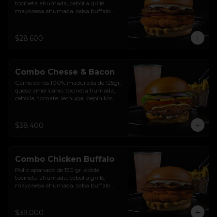
tocineta ahumada, cebolla grillé, 
mayonesa ahumada, salsa buffalo 
levemente picante, salsa de queso 
cheddar y pan brioche sellado.
$28.600
Combo Chesse & Bacon
Carne de res 100% madurada de 125gr, 
queso americano, tocineta humada, 
cebolla, tomate, lechuga, pepinillos, 
salsa de ajo y pan brioche sellado + 
papas + bebida de la casa
$38.400
Combo Chicken Buffalo
Pollo apanado de 150 gr, doble 
tocineta ahumada, cebolla grillé, 
mayonesa ahumada, salsa buffalo 
levemente picante, salsa de queso 
cheddar y pan brioche sellado + papas 
+ bebida de la casa
$39.000