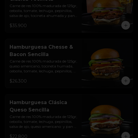
Carne de res 100% madurada de 125gr, 
cebolla, tomate, lechuga, pepinillos, 
salsa de ajo, tocineta ahumada y pan 
brioche sellado + papas + bebida de la 
$35.900
casa
Hamburguesa Chesse &
Bacon Sencilla
Carne de res 100% madurada de 125gr, 
queso americano, tocineta humada, 
cebolla, tomate, lechuga, pepinillos, 
salsa de ajo y pan brioche sellado
$26.300
Hamburguesa Clásica
Queso Sencilla
Carne de res 100% madurada de 125gr, 
cebolla, tomate, lechuga, pepinillos, 
salsa de ajo, queso americano  y pan 
brioche sellado
$22.800