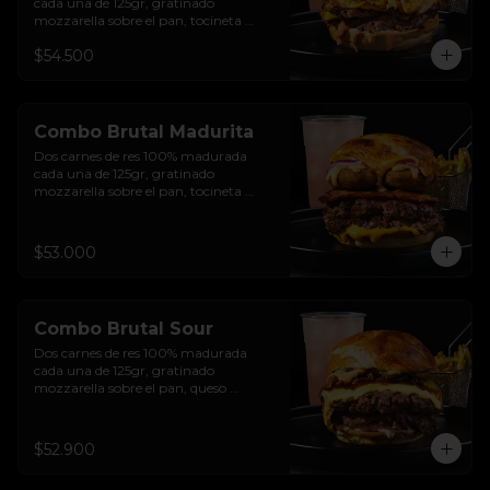
cada una de 125gr, gratinado 
mozzarella sobre el pan, tocineta 
ahumada, pepperoni, tomate salsa de  
$54.500
queso cheddar, cebolla crocante, 
mermelada de arándanos, salsa rosada 
de pepinillos y pan brioche sellado + 
papas + bebida de la casa
Combo Brutal Madurita
Dos carnes de res 100% madurada 
cada una de 125gr, gratinado 
mozzarella sobre el pan, tocineta 
ahumada, salsa de queso cheddar, 
plátanos maduros apanados en 
panko, encurtido de cebolla morada, 
$53.000
sour cream de sriracha levemente 
picante y pan brioche sellado + papas 
+ bebida de la casa
Combo Brutal Sour
Dos carnes de res 100% madurada 
cada una de 125gr, gratinado 
mozzarella sobre el pan, queso 
americano, tocineta ahumada, cebolla 
crocante, pepinillos, sour cream 
sriracha, salsa rosada de pepinillos y 
$52.900
pan brioche sellado + papas + bebida 
de la casa