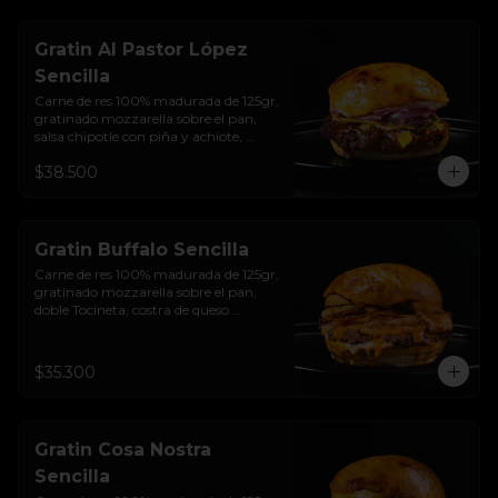
sellado  + papas + bebida de la casa
Gratin Al Pastor López
Sencilla
Carne de res 100% madurada de 125gr, 
gratinado mozzarella sobre el pan, 
salsa chipotle con piña y achiote, 
tocineta ahumada, tostada de maíz 
$38.500
crujiente, cilantro, cebolla encurtida, 
sour cream de sriracha y pan brioche 
sellado.
Gratin Buffalo Sencilla
Carne de res 100% madurada de 125gr, 
gratinado mozzarella sobre el pan, 
doble Tocineta, costra de queso 
mozzarella,  mayonesa ahumada, 
cebolla caramelizada, Salsa Buffalo 
levemente picante y pan brioche 
$35.300
sellado.
Gratin Cosa Nostra
Sencilla