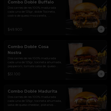
Combo Doble Buffalo
Dos carnes de res 100% madurada 
cada una de 125gr, doble Tocineta, 
costra de queso mozzarella,  
mayonesa ahumada, cebolla 
caramelizada, Salsa Buffalo levemente 
picante y pan brioche sellado + papas 
$49.900
+ bebida de la casa
Combo Doble Cosa
Nostra
Dos carnes de res 100% madurada 
cada una de 125gr, tocineta ahumada, 
pepperoni, tomate salsa de  queso 
cheddar, cebolla crocante, mermelada 
$51.100
de arándanos, salsa rosada de 
pepinillos y pan brioche sellado + 
papas + bebida de la casa
Combo Doble Madurita
Dos carnes de res 100% madurada 
cada una de 125gr, tocineta ahumada, 
salsa de queso cheddar, plátanos 
maduros apanados en panko, 