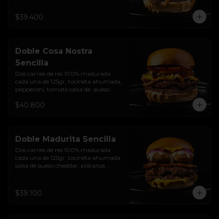
caramelizada, Salsa Buffalo levemente 
picante y pan brioche sellado.
$39.400
Doble Cosa Nostra
Sencilla
Dos carnes de res 100% madurada 
cada una de 125gr, tocineta ahumada, 
pepperoni, tomate salsa de  queso 
cheddar, cebolla crocante, mermelada 
$40.800
de arándanos, salsa rosada de 
pepinillos y pan brioche sellado
Doble Madurita Sencilla
Dos carnes de res 100% madurada 
cada una de 125gr, tocineta ahumada, 
salsa de queso cheddar, plátanos 
maduros apanados en panko, 
encurtido de cebolla morada, sour 
cream de sriracha levemente picante y 
$39.100
pan brioche sellado