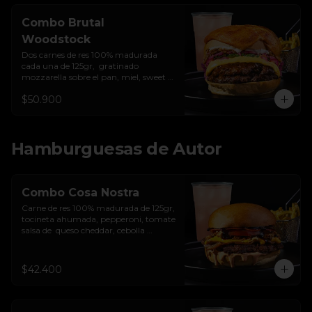
Combo Brutal
Woodstock
Dos carnes de res 100% madurada 
cada una de 125gr,  gratinado 
mozzarella sobre el pan, miel, sweet 
chilli, queso americano, hierbabuena, 
$50.900
cebolla crocante, encurtido de cebolla, 
salsa de ajo y pan brioche sellado + 
papas + bebida de la casa
Hamburguesas de Autor
Combo Cosa Nostra
Carne de res 100% madurada de 125gr, 
tocineta ahumada, pepperoni, tomate 
salsa de  queso cheddar, cebolla 
crocante, mermelada de arándanos, 
salsa rosada de pepinillos y pan 
brioche sellado + papas + bebida de la 
$42.400
casa