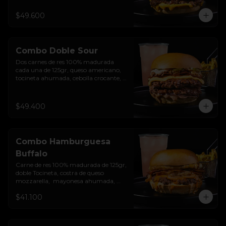
encurtido de cebolla morada, sour 
cream de sriracha levemente picante y 
$49.600
pan brioche sellado + papas + bebida 
de la casa
Combo Doble Sour
Dos carnes de res 100% madurada 
cada una de 125gr, queso americano, 
tocineta ahumada, cebolla crocante, 
pepinillos, sour cream sriracha, salsa 
rosada de pepinillos y pan brioche 
sellado + papas + bebida de la casa
$49.400
Combo Hamburguesa
Buffalo
Carne de res 100% madurada de 125gr, 
doble Tocineta, costra de queso 
mozzarella,  mayonesa ahumada, 
cebolla caramelizada, Salsa Buffalo 
$41.100
levemente picante y pan brioche 
sellado + papas + bebida de la casa