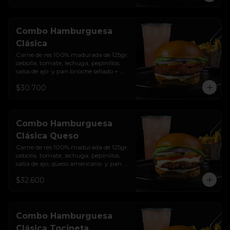
Combo Hamburguesa
Clásica
Carne de res 100% madurada de 125gr, 
cebolla, tomate, lechuga, pepinillos, 
salsa de ajo  y pan brioche sellado + 
papas + bebida de la casa
$30.700
Combo Hamburguesa
Clásica Queso
Carne de res 100% madurada de 125gr, 
cebolla, tomate, lechuga, pepinillos, 
salsa de ajo, queso americano  y pan 
brioche sellado + papas + bebida de la 
$32.600
casa
Combo Hamburguesa
Clásica Tocineta