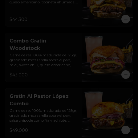
queso americano, tocineta ahumada, 
cebolla crocante, pepinillos, sour 
cream sriracha, salsa rosada de 
pepinillos y pan brioche sellado + 
$44.300
papas + bebida de la casa
Combo Gratin
Woodstock
Carne de res 100% madurada de 125gr,  
gratinado mozzarella sobre el pan, 
miel, sweet chilli, queso americano, 
hierbabuena, cebolla crocante, 
$43.000
encurtido de cebolla, salsa de ajo y pan 
brioche sellado + papas + bebida de la 
casa
Gratin Al Pastor López
Combo
Carne de res 100% madurada de 125gr, 
gratinado mozzarella sobre el pan, 
salsa chipotle con piña y achiote, 
tocineta ahumada, tostada de maíz 
$49.000
crujiente, cilantro, cebolla encurtida, 
sour cream de sriracha y pan brioche 