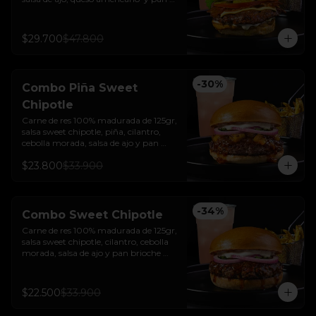
brioche sellado + papas + bebida de la 
casa
$29.700
$47.800
-
30
%
Combo Piña Sweet
Chipotle
Carne de res 100% madurada de 125gr, 
salsa sweet chipotle, piña, cilantro, 
cebolla morada, salsa de ajo y pan 
brioche sellado + papas y bebida de la 
$23.800
$33.900
casa.
-
34
%
Combo Sweet Chipotle
Carne de res 100% madurada de 125gr, 
salsa sweet chipotle, cilantro, cebolla 
morada, salsa de ajo y pan brioche 
sellado + papas y bebida de la casa.
$22.500
$33.900