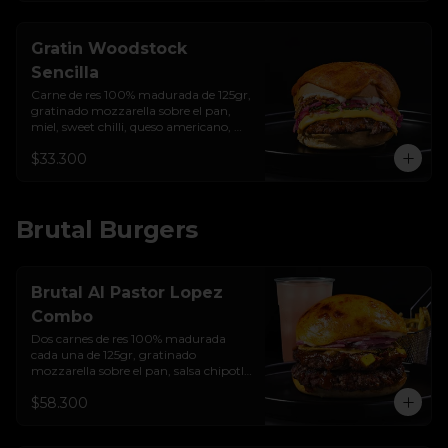
Gratin Woodstock
Sencilla
Carne de res 100% madurada de 125gr,  
gratinado mozzarella sobre el pan, 
miel, sweet chilli, queso americano, 
hierbabuena, cebolla crocante, 
$33.300
encurtido de cebolla, salsa de ajo y pan 
brioche sellado.
Brutal Burgers
Brutal Al Pastor Lopez
Combo
Dos carnes de res 100% madurada 
cada una de 125gr, gratinado 
mozzarella sobre el pan, salsa chipotle 
con piña y achiote, tocineta ahumada, 
$58.300
tostada de maíz crujiente, cilantro, 
cebolla encurtida, sour cream de 
sriracha y pan brioche sellado + papas 