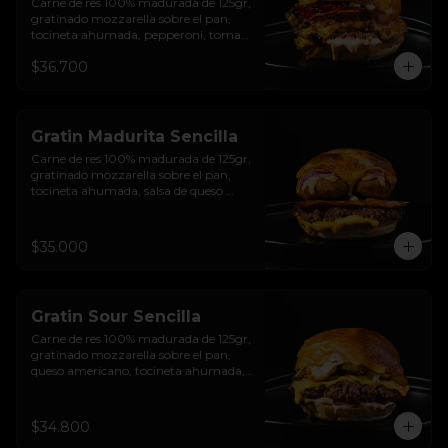
Carne de res 100% madurada de 125gr, 
gratinado mozzarella sobre el pan, 
tocineta ahumada, pepperoni, tomate 
salsa de  queso cheddar, cebolla 
$36.700
crocante, mermelada de arándanos, 
salsa rosada de pepinillos y pan 
brioche sellado
Gratin Madurita Sencilla
Carne de res 100% madurada de 125gr, 
gratinado mozzarella sobre el pan, 
tocineta ahumada, salsa de queso 
cheddar, plátanos maduros apanados 
en panko, encurtido de cebolla 
morada, sour cream de sriracha 
$35.000
levemente picante y pan brioche 
sellado
Gratin Sour Sencilla
Carne de res 100% madurada de 125gr, 
gratinado mozzarella sobre el pan, 
queso americano, tocineta ahumada, 
cebolla crocante, pepinillos, sour 
cream sriracha, salsa rosada de 
pepinillos y pan brioche sellado.
$34.800