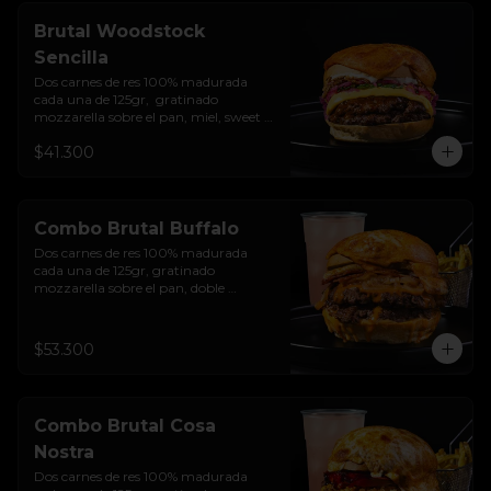
Brutal Woodstock
Sencilla
Dos carnes de res 100% madurada 
cada una de 125gr,  gratinado 
mozzarella sobre el pan, miel, sweet 
chilli, queso americano, hierbabuena, 
$41.300
cebolla crocante, encurtido de cebolla, 
salsa de ajo y pan brioche sellado.
Combo Brutal Buffalo
Dos carnes de res 100% madurada 
cada una de 125gr, gratinado 
mozzarella sobre el pan, doble 
Tocineta, costra de queso mozzarella,  
mayonesa ahumada, cebolla 
caramelizada, Salsa Buffalo levemente 
$53.300
picante y pan brioche sellado + papas 
+ bebida de la casa
Combo Brutal Cosa
Nostra
Dos carnes de res 100% madurada 