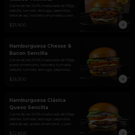
Carne de res 100% madurada de 125gr, 
cebolla, tomate, lechuga, pepinillos, 
salsa de ajo, tocineta ahumada y pan 
brioche sellado + papas + bebida de la 
$35.900
casa
Hamburguesa Chesse &
Bacon Sencilla
Carne de res 100% madurada de 125gr, 
queso americano, tocineta humada, 
cebolla, tomate, lechuga, pepinillos, 
salsa de ajo y pan brioche sellado
$26.300
Hamburguesa Clásica
Queso Sencilla
Carne de res 100% madurada de 125gr, 
cebolla, tomate, lechuga, pepinillos, 
salsa de ajo, queso americano  y pan 
brioche sellado
$22.800