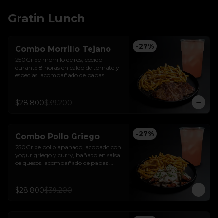
Gratin Lunch
-
27
%
Combo Morrillo Tejano
250Gr de morrillo de res, cocido 
durante 8 horas en caldo de tomate y 
especias. acompañado de papas 
trufadas con ralladura de queso tilsit y 
parmesano y bebida de la casa
$28.800
$39.200
-
27
%
Combo Pollo Griego
250Gr de pollo apanado, adobado con 
yogur griego y curry, bañado en salsa 
de quesos. acompañado de papas 
trufadas con ralladura de queso tilsit y 
parmesano y bebida de la casa
$28.800
$39.200