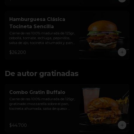
Hamburguesa Clásica
Tocineta Sencilla
Carne de res 100% madurada de 125gr, 
cebolla, tomate, lechuga, pepinillos, 
salsa de ajo, tocineta ahumada y pan 
brioche sellado
$26.200
De autor gratinadas
Combo Gratin Buffalo
Carne de res 100% madurada de 125gr, 
gratinado mozzarella sobre el pan, 
tocineta ahumada, salsa de queso 
cheddar, plátanos maduros apanados 
en panko, encurtido de cebolla 
morada, sour cream de sriracha 
$44.700
levemente picante y pan brioche 
sellado + papas + bebida de la casa