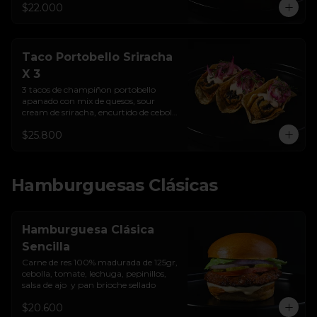
$22.000
Taco Portobello Sriracha
X 3
3 tacos de champiñon portobello 
apanado con mix de quesos, sour 
cream de sriracha, encurtido de cebolla 
y tortilla de maíz
$25.800
Hamburguesas Clásicas
Hamburguesa Clásica
Sencilla
Carne de res 100% madurada de 125gr, 
cebolla, tomate, lechuga, pepinillos, 
salsa de ajo  y pan brioche sellado
$20.600