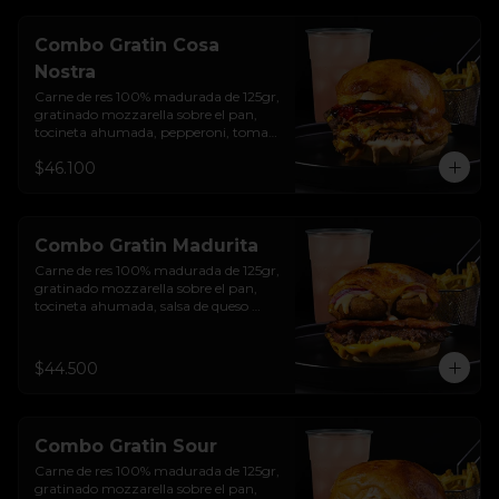
Combo Gratin Cosa
Nostra
Carne de res 100% madurada de 125gr, 
gratinado mozzarella sobre el pan, 
tocineta ahumada, pepperoni, tomate 
salsa de  queso cheddar, cebolla 
$46.100
crocante, mermelada de arándanos, 
salsa rosada de pepinillos y pan 
brioche sellado + papas + bebida de la 
casa
Combo Gratin Madurita
Carne de res 100% madurada de 125gr, 
gratinado mozzarella sobre el pan, 
tocineta ahumada, salsa de queso 
cheddar, plátanos maduros apanados 
en panko, encurtido de cebolla 
morada, sour cream de sriracha 
$44.500
levemente picante y pan brioche 
sellado + papas + bebida de la casa
Combo Gratin Sour
Carne de res 100% madurada de 125gr, 
gratinado mozzarella sobre el pan, 