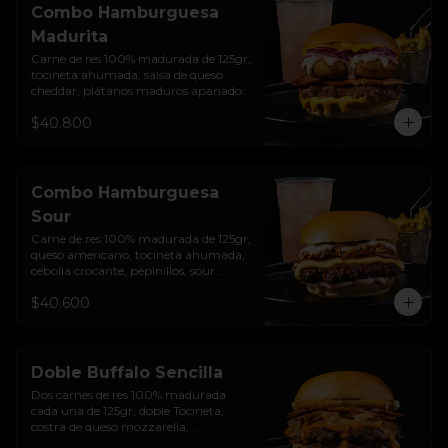
Combo Hamburguesa
Madurita
Carne de res 100% madurada de 125gr, 
tocineta ahumada, salsa de queso 
cheddar, plátanos maduros apanados 
en panko, encurtido de cebolla 
$40.800
morada, sour cream de sriracha 
levemente picante y pan brioche 
sellado + papas + bebida de la casa
Combo Hamburguesa
Sour
Carne de res 100% madurada de 125gr, 
queso americano, tocineta ahumada, 
cebolla crocante, pepinillos, sour 
cream sriracha, salsa rosada de 
$40.600
pepinillos y pan brioche sellado + 
papas + bebida de la casa
Doble Buffalo Sencilla
Dos carnes de res 100% madurada 
cada una de 125gr, doble Tocineta, 
costra de queso mozzarella,  
mayonesa ahumada, cebolla 