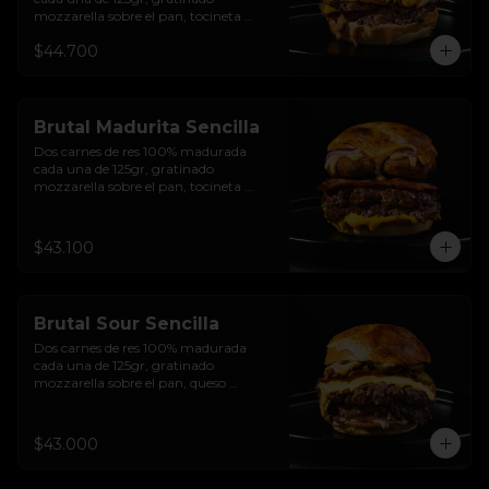
mozzarella sobre el pan, tocineta 
ahumada, pepperoni, tomate salsa de  
$44.700
queso cheddar, cebolla crocante, 
mermelada de arándanos, salsa rosada 
de pepinillos y pan brioche sellado
Brutal Madurita Sencilla
Dos carnes de res 100% madurada 
cada una de 125gr, gratinado 
mozzarella sobre el pan, tocineta 
ahumada, salsa de queso cheddar, 
plátanos maduros apanados en 
panko, encurtido de cebolla morada, 
$43.100
sour cream de sriracha levemente 
picante y pan brioche sellado
Brutal Sour Sencilla
Dos carnes de res 100% madurada 
cada una de 125gr, gratinado 
mozzarella sobre el pan, queso 
americano, tocineta ahumada, cebolla 
crocante, pepinillos, sour cream 
sriracha, salsa rosada de pepinillos y 
$43.000
pan brioche sellado.