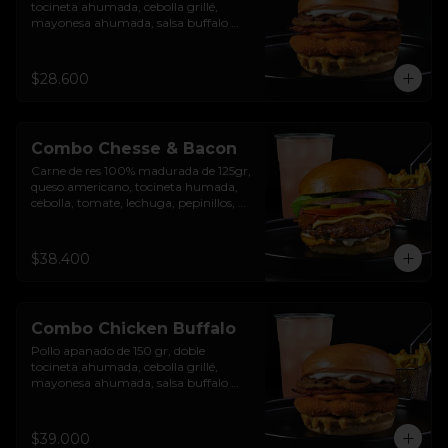
tocineta ahumada, cebolla grillé, 
mayonesa ahumada, salsa buffalo 
levemente picante, salsa de queso 
cheddar y pan brioche sellado.
$28.600
Combo Chesse & Bacon
Carne de res 100% madurada de 125gr, 
queso americano, tocineta humada, 
cebolla, tomate, lechuga, pepinillos, 
salsa de ajo y pan brioche sellado + 
papas + bebida de la casa
$38.400
Combo Chicken Buffalo
Pollo apanado de 150 gr, doble 
tocineta ahumada, cebolla grillé, 
mayonesa ahumada, salsa buffalo 
levemente picante, salsa de queso 
cheddar y pan brioche sellado + papas 
+ bebida de la casa
$39.000