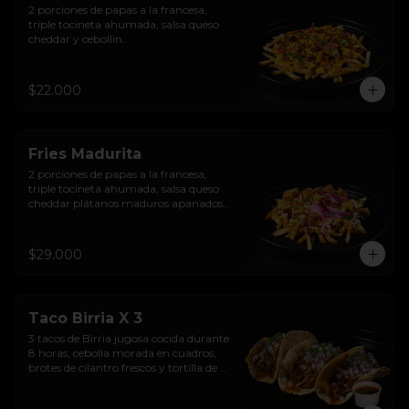
2 porciones de papas a la francesa, 
triple tocineta ahumada, salsa queso 
cheddar y cebollin.
$22.000
Fries Madurita
2 porciones de papas a la francesa, 
triple tocineta ahumada, salsa queso 
cheddar plátanos maduros apanados, 
sour cream sriracha levemente 
picante y encurtido de cebolla morada.
$29.000
Taco Birria X 3
3 tacos de Birria jugosa cocida durante 
8 horas, cebolla morada en cuadros, 
brotes de cilantro frescos y tortilla de 
maíz  en aceite de birria.