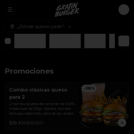
Abrir menu de navegación
Logi
¿Dónde quieres pedir?
Promociones
Gratin Lunch
Entradas
Hamburgue
Promociones
-
38
%
Combo clásicas queso
para 2
2 hamburguesas de carne de res 100% 
madurada de 125gr, cebolla, tomate, 
lechuga, pepinillos, salsa de ajo, queso 
americano  y pan brioche sellado + dos 
$58.900
$95.600
papas a la francesa + dos bebida de la 
casa