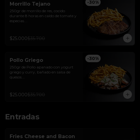
-
30
%
Morrillo Tejano
250gr de morrillo de res, cocido 
durante 8 horas en caldo de tomate y 
especias.

Acompañado de papas trufadas con 
ralladura de queso Tilsit y parmesano.
$25.000
$35.700
-
30
%
Pollo Griego
250gr de Pollo apanado con yogurt 
griego y curry, bañado en salsa de 
quesos.

Acompañado de papas trufadas 
ralladura de queso Tilsit y parmesano.
$25.000
$35.700
Entradas
Fries Cheese and Bacon