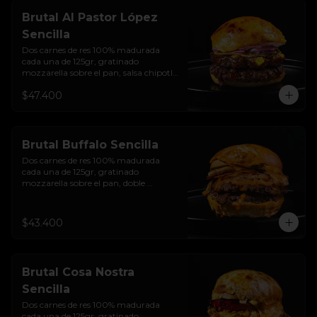
y bebida de la casa
Brutal Al Pastor López
Sencilla
Dos carnes de res 100% madurada 
cada una de 125gr, gratinado 
mozzarella sobre el pan, salsa chipotle 
con piña y achiote, tocineta ahumada, 
$47.400
tostada de maíz crujiente, cilantro, 
cebolla encurtida, sour cream de 
sriracha y pan brioche sellado.
Brutal Buffalo Sencilla
Dos carnes de res 100% madurada 
cada una de 125gr, gratinado 
mozzarella sobre el pan, doble 
Tocineta, costra de queso mozzarella,  
mayonesa ahumada, cebolla 
caramelizada, Salsa Buffalo levemente 
$43.400
picante y pan brioche sellado.
Brutal Cosa Nostra
Sencilla
Dos carnes de res 100% madurada 
cada una de 125gr, gratinado 