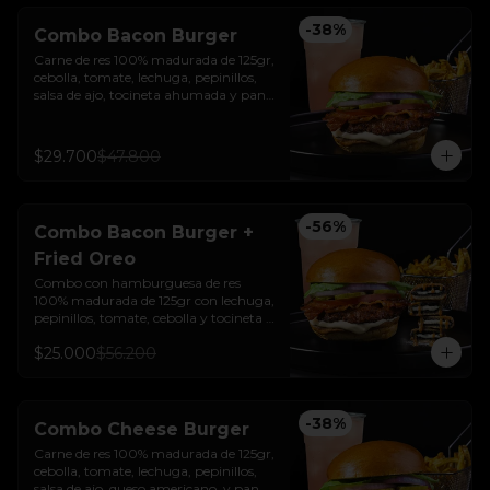
-
38
%
Combo Bacon Burger
Carne de res 100% madurada de 125gr, 
cebolla, tomate, lechuga, pepinillos, 
salsa de ajo, tocineta ahumada y pan 
brioche sellado + papas + bebida de la 
casa
$29.700
$47.800
-
56
%
Combo Bacon Burger +
Fried Oreo
Combo con hamburguesa de res 
100% madurada de 125gr con lechuga, 
pepinillos, tomate, cebolla y tocineta + 
Fried Oreo + papas + bebida de la casa
$25.000
$56.200
-
38
%
Combo Cheese Burger
Carne de res 100% madurada de 125gr, 
cebolla, tomate, lechuga, pepinillos, 
salsa de ajo, queso americano  y pan 