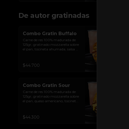
De autor gratinadas
Combo Gratin Buffalo
Carne de res 100% madurada de 
125gr, gratinado mozzarella sobre 
el pan, tocineta ahumada, salsa de 
queso cheddar, plátanos maduros 
apanados en panko, encurtido de 
cebolla morada, sour cream de 
$44.700
sriracha levemente picante y pan 
brioche sellado + papas + bebida 
de la casa
Combo Gratin Sour
Carne de res 100% madurada de 
125gr, gratinado mozzarella sobre 
el pan, queso americano, tocineta 
ahumada, cebolla crocante, 
pepinillos, sour cream sriracha, 
salsa rosada de pepinillos y pan 
$44.300
brioche sellado + papas + bebida 
de la casa