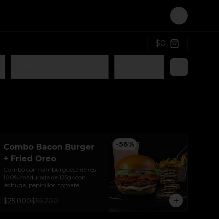
Login
$0
rs
Hamburguesas de Autor
Hamburguesas Vegetarian
-
56
%
Combo Bacon Burger
+ Fried Oreo
Combo con hamburguesa de res 
100% madurada de 125gr con 
lechuga, pepinillos, tomate, 
cebolla y tocineta + Fried Oreo + 
$25.000
$56.200
papas + bebida de la casa