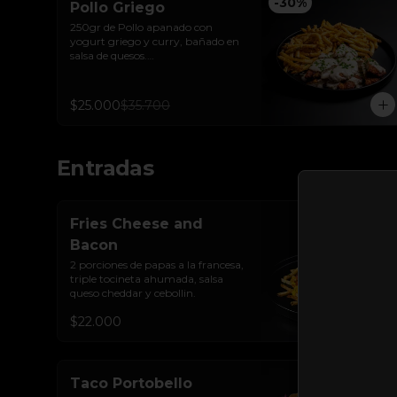
-
30
%
Pollo Griego
250gr de Pollo apanado con 
yogurt griego y curry, bañado en 
salsa de quesos.

Acompañado de papas trufadas 
ralladura de queso Tilsit y 
parmesano.
$25.000
$35.700
Entradas
Fries Cheese and
Bacon
2 porciones de papas a la francesa, 
triple tocineta ahumada, salsa 
queso cheddar y cebollin.
$22.000
Taco Portobello