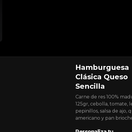
Hamburguesa
Fries Madurita
Clásica Queso
2 porciones de papas a la francesa, 
Sencilla
triple tocineta ahumada, salsa 
queso cheddar plátanos maduros 
apanados, sour cream sriracha 
Carne de res 100% mad
levemente picante y encurtido de 
125gr, cebolla, tomate, 
cebolla morada.
$29.000
pepinillos, salsa de ajo,
americano y pan brioche
Personaliza tu