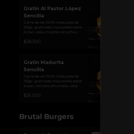
Gratin Al Pastor López
Sencilla
Carne de res 100% madurada de 
125gr, gratinado mozzarella sobre 
el pan, salsa chipotle con piña y 
achiote, tocineta ahumada, 
$38.500
tostada de maíz crujiente, cilantro, 
cebolla encurtida, sour cream de 
sriracha y pan brioche sellado.
Gratin Madurita
Sencilla
Carne de res 100% madurada de 
125gr, gratinado mozzarella sobre 
el pan, tocineta ahumada, salsa de 
queso cheddar, plátanos maduros 
$35.000
apanados en panko, encurtido de 
cebolla morada, sour cream de 
sriracha levemente picante y pan 
brioche sellado
Brutal Burgers