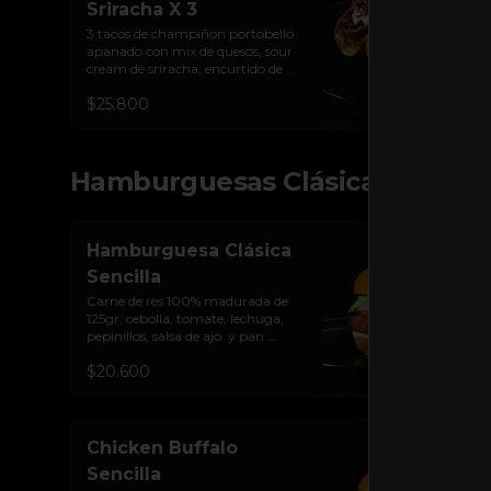
Sriracha X 3
3 tacos de champiñon portobello 
apanado con mix de quesos, sour 
cream de sriracha, encurtido de 
cebolla y tortilla de maíz
$25.800
Hamburguesas Clásicas
Hamburguesa Clásica
Sencilla
Carne de res 100% madurada de 
125gr, cebolla, tomate, lechuga, 
pepinillos, salsa de ajo  y pan 
brioche sellado
$20.600
Chicken Buffalo
Sencilla