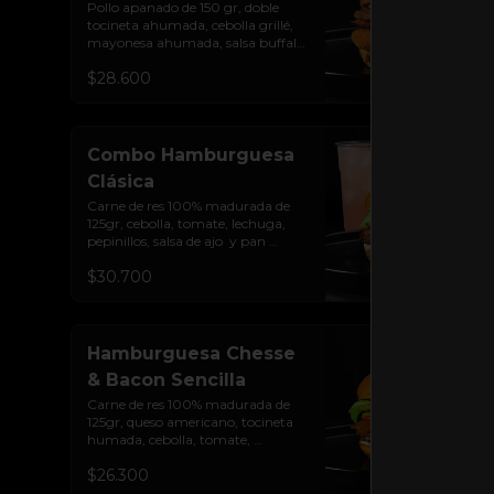
Pollo apanado de 150 gr, doble 
tocineta ahumada, cebolla grillé, 
mayonesa ahumada, salsa buffalo 
levemente picante, salsa de queso 
$28.600
cheddar y pan brioche sellado.
Combo Hamburguesa
Clásica
Carne de res 100% madurada de 
125gr, cebolla, tomate, lechuga, 
pepinillos, salsa de ajo  y pan 
brioche sellado + papas + bebida 
$30.700
de la casa
Hamburguesa Chesse
& Bacon Sencilla
Carne de res 100% madurada de 
125gr, queso americano, tocineta 
humada, cebolla, tomate, 
lechuga, pepinillos, salsa de ajo y 
$26.300
pan brioche sellado