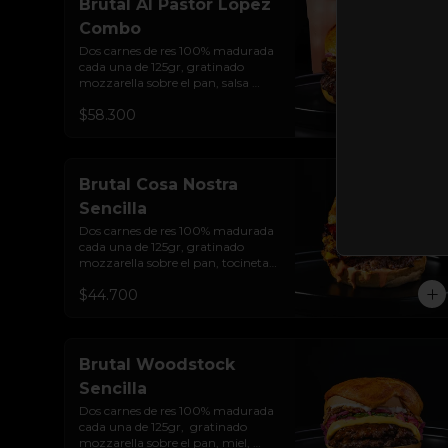
Brutal Al Pastor Lopez
Combo
Dos carnes de res 100% madurada 
cada una de 125gr, gratinado 
mozzarella sobre el pan, salsa 
chipotle con piña y achiote, 
$58.300
tocineta ahumada, tostada de 
maíz crujiente, cilantro, cebolla 
encurtida, sour cream de sriracha 
y pan brioche sellado + papas y 
bebida de la casa
Brutal Cosa Nostra
Sencilla
Dos carnes de res 100% madurada 
cada una de 125gr, gratinado 
mozzarella sobre el pan, tocineta 
ahumada, pepperoni, tomate 
$44.700
salsa de  queso cheddar, cebolla 
crocante, mermelada de 
arándanos, salsa rosada de 
pepinillos y pan brioche sellado
Brutal Woodstock
Sencilla
Dos carnes de res 100% madurada 
cada una de 125gr,  gratinado 
mozzarella sobre el pan, miel, 