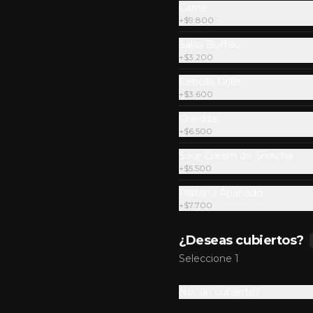
Carne
Gratin Buffalo Sencilla
+
$9.800
Carne de res 100% madurada de 
Salsa Buffalo
125gr, gratinado mozzarella sobre 
+
$3.200
el pan, doble Tocineta, costra de 
queso mozzarella,  mayonesa 
ahumada, cebolla caramelizada, 
Cebolla Grillé
Salsa Buffalo levemente picante y 
+
$3.600
$35.300
pan brioche sellado.
Cheddar
+
$6.500
Gratin Sour Sencilla
Sour Cream de Sriracha
Carne de res 100% madurada de 
+
$5.500
125gr, gratinado mozzarella sobre 
el pan, queso americano, tocineta 
Plátano Apanado
ahumada, cebolla crocante, 
+
$7.700
pepinillos, sour cream sriracha, 
salsa rosada de pepinillos y pan 
$34.800
brioche sellado.
¿Deseas cubiertos?
Seleccione 1
No, sin cubiertos