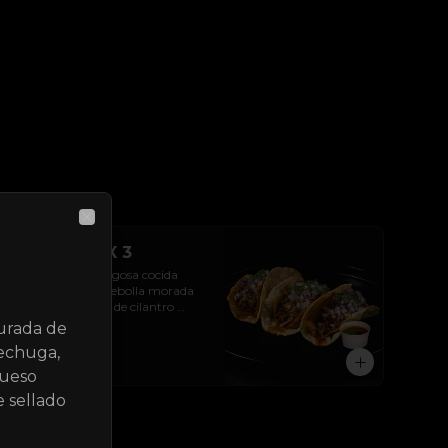
Close
Taco Birria X 3
3 tacos de Birria jugosa cocida 
durante 8 horas, cebolla morada 
en cuadros, brotes de cilantro 
frescos y tortilla de maíz  en aceite 
urada de
de birria.
lechuga,
$22.000
 queso
 sellado