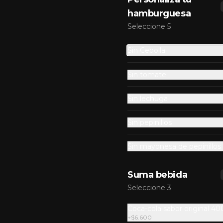
hamburguesa
Seleccione 5
Sin Cebolla
Sin tomate
Sin lechuga
Combo Ovni Jr.
Sin pepinillos
Carne de res 100% madurada de 
60gr, cebolla, pepinillos, queso 
americano, salsa de ajo y pan 
Sin mayonesa de pepinillos
brioche + papas + bebida de la 
casa
$23.700
Suma bebida
Seleccione 3
Combo Chesse &
Coca-cola sabor original 4
Bacon
+
$6.600