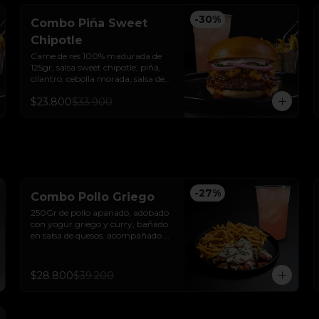
-
30
%
Combo Piña Sweet
Chipotle
Carne de res 100% madurada de 
125gr, salsa sweet chipotle, piña, 
cilantro, cebolla morada, salsa de 
ajo y pan brioche sellado + papas y 
$23.800
$33.900
bebida de la casa.
-
27
%
Combo Pollo Griego
250Gr de pollo apanado, adobado 
con yogur griego y curry, bañado 
en salsa de quesos. acompañado 
de papas trufadas con ralladura de 
queso tilsit y parmesano y bebida 
de la casa
$28.800
$39.200