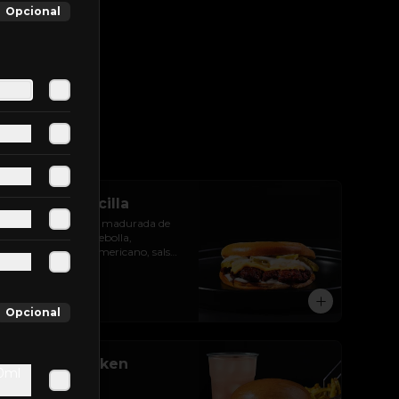
Opcional
Ovni Jr. Sencilla
Carne de res 100% madurada de 
60gr con aceite , cebolla, 
pepinillos, queso americano, salsa 
de ajo y pan brioche
$12.300
Opcional
Combo Chicken
00ml
Buffalo