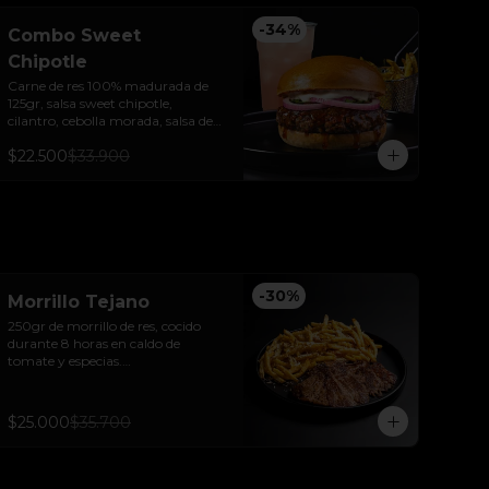
-
34
%
Combo Sweet
Chipotle
Carne de res 100% madurada de 
125gr, salsa sweet chipotle, 
cilantro, cebolla morada, salsa de 
ajo y pan brioche sellado + papas y 
$22.500
$33.900
bebida de la casa.
-
30
%
Morrillo Tejano
250gr de morrillo de res, cocido 
durante 8 horas en caldo de 
tomate y especias.

Acompañado de papas trufadas 
con ralladura de queso Tilsit y 
parmesano.
$25.000
$35.700