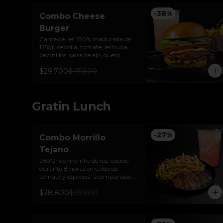
-
38
%
Combo Cheese
Burger
Carne de res 100% madurada de 
125gr, cebolla, tomate, lechuga, 
pepinillos, salsa de ajo, queso 
americano  y pan brioche sellado + 
$29.700
$47.800
papas + bebida de la casa
Gratin Lunch
-
27
%
Combo Morrillo
Tejano
250Gr de morrillo de res, cocido 
durante 8 horas en caldo de 
tomate y especias. acompañado 
de papas trufadas con ralladura de 
$28.800
$39.200
queso tilsit y parmesano y bebida 
de la casa