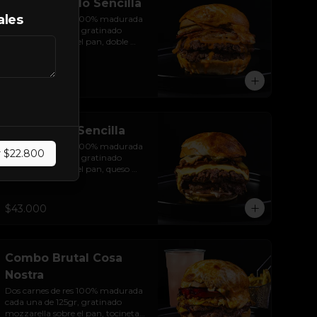
Brutal Buffalo Sencilla
ales
Dos carnes de res 100% madurada 
cada una de 125gr, gratinado 
mozzarella sobre el pan, doble 
Tocineta, costra de queso 
mozzarella,  mayonesa ahumada, 
cebolla caramelizada, Salsa 
$43.400
Buffalo levemente picante y pan 
brioche sellado.
Brutal Sour Sencilla
Dos carnes de res 100% madurada 
r
$22.800
cada una de 125gr, gratinado 
mozzarella sobre el pan, queso 
americano, tocineta ahumada, 
cebolla crocante, pepinillos, sour 
cream sriracha, salsa rosada de 
$43.000
pepinillos y pan brioche sellado.
Combo Brutal Cosa
Nostra
Dos carnes de res 100% madurada 
cada una de 125gr, gratinado 
mozzarella sobre el pan, tocineta 