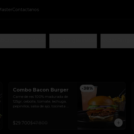
Master
Contactanos
burguesas Clásicas
De autor gratinadas
Brutal Burge
-
38
%
Combo Bacon Burger
Carne de res 100% madurada de 
125gr, cebolla, tomate, lechuga, 
pepinillos, salsa de ajo, tocineta 
ahumada y pan brioche sellado + 
papas + bebida de la casa
$29.700
$47.800