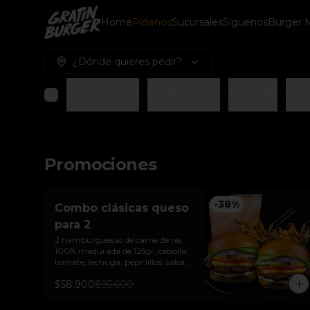
Home
Pídenos
Sucursales
Síguenos
Burger 
¿Dónde quieres pedir?
Promociones
Gratin Lunch
Entradas
Ham
Promociones
-
38
%
Combo clásicas queso
para 2
2 hamburguesas de carne de res 
100% madurada de 125gr, cebolla, 
tomate, lechuga, pepinillos, salsa 
de ajo, queso americano  y pan 
$58.900
$95.600
brioche sellado + dos papas a la 
francesa + dos bebida de la casa