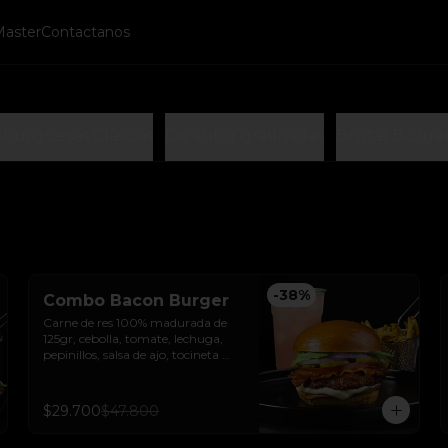
Master
Contactanos
burguesas Clásicas
De autor gratinadas
Brutal Burge
-
38
%
Combo Bacon Burger
Carne de res 100% madurada de 
125gr, cebolla, tomate, lechuga, 
pepinillos, salsa de ajo, tocineta 
ahumada y pan brioche sellado + 
papas + bebida de la casa
$29.700
$47.800