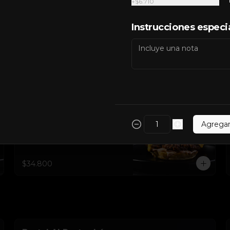
+
$6.710
Gratin Buffalo Sencilla
Instrucciones especi
Carne de res 100% madurada de 
125gr, gratinado mozzarella sobre 
el pan, doble Tocineta, costra de 
queso mozzarella,  mayonesa 
ahumada, cebolla caramelizada, 
Salsa Buffalo levemente picante y 
$35.300
pan brioche sellado.
Gratin Sour Sencilla
Carne de res 100% madurada de 
Agrega
125gr, gratinado mozzarella sobre 
el pan, queso americano, tocineta 
ahumada, cebolla crocante, 
pepinillos, sour cream sriracha, 
salsa rosada de pepinillos y pan 
$34.800
brioche sellado.