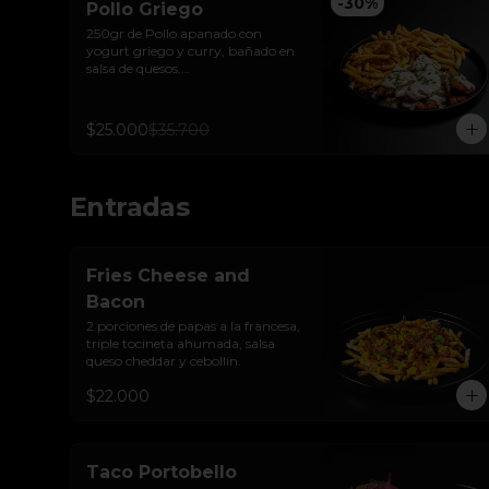
-
30
%
Pollo Griego
250gr de Pollo apanado con 
yogurt griego y curry, bañado en 
salsa de quesos.

Acompañado de papas trufadas 
ralladura de queso Tilsit y 
parmesano.
$25.000
$35.700
Entradas
Fries Cheese and
Bacon
2 porciones de papas a la francesa, 
triple tocineta ahumada, salsa 
queso cheddar y cebollin.
$22.000
Taco Portobello