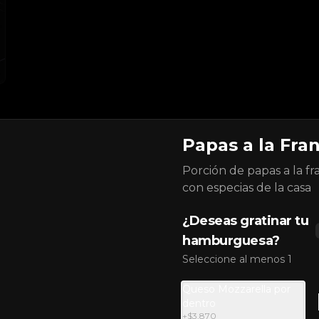
Papas a la Fra
Combo Ovni Jr.
Porción de papas a la fr
Carne de res 100% madurada de 
con especias de la casa
60gr, cebolla, pepinillos, queso 
americano, salsa de ajo y pan 
brioche + papas + bebida de la 
¿Deseas gratinar tu
casa
hamburguesa?
$23.700
Seleccione al menos 1
Queso Mozzarella por
Combo Chesse &
dentro
Bacon
+
$3.870