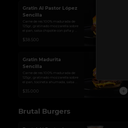
Gratin Al Pastor López
Sencilla
Carne de res 100% madurada de 
125gr, gratinado mozzarella sobre 
el pan, salsa chipotle con piña y 
achiote, tocineta ahumada, 
$38.500
tostada de maíz crujiente, cilantro, 
cebolla encurtida, sour cream de 
sriracha y pan brioche sellado.
Gratin Madurita
Sencilla
Carne de res 100% madurada de 
125gr, gratinado mozzarella sobre 
el pan, tocineta ahumada, salsa de 
queso cheddar, plátanos maduros 
$35.000
apanados en panko, encurtido de 
cebolla morada, sour cream de 
sriracha levemente picante y pan 
brioche sellado
Brutal Burgers