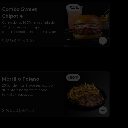
-
34
%
Combo Sweet
Chipotle
Carne de res 100% madurada de 
125gr, salsa sweet chipotle, 
cilantro, cebolla morada, salsa de 
ajo y pan brioche sellado + papas y 
$22.500
$33.900
bebida de la casa.
-
30
%
Morrillo Tejano
250gr de morrillo de res, cocido 
durante 8 horas en caldo de 
tomate y especias.

Acompañado de papas trufadas 
con ralladura de queso Tilsit y 
parmesano.
$25.000
$35.700