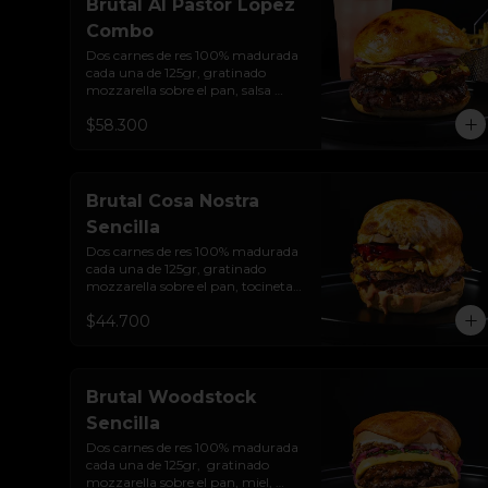
Brutal Al Pastor Lopez
Combo
Dos carnes de res 100% madurada 
cada una de 125gr, gratinado 
mozzarella sobre el pan, salsa 
chipotle con piña y achiote, 
$58.300
tocineta ahumada, tostada de 
maíz crujiente, cilantro, cebolla 
encurtida, sour cream de sriracha 
y pan brioche sellado + papas y 
bebida de la casa
Brutal Cosa Nostra
Sencilla
Dos carnes de res 100% madurada 
cada una de 125gr, gratinado 
mozzarella sobre el pan, tocineta 
ahumada, pepperoni, tomate 
$44.700
salsa de  queso cheddar, cebolla 
crocante, mermelada de 
arándanos, salsa rosada de 
pepinillos y pan brioche sellado
Brutal Woodstock
Sencilla
Dos carnes de res 100% madurada 
cada una de 125gr,  gratinado 
mozzarella sobre el pan, miel, 