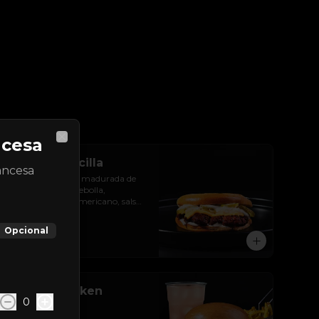
ncesa
Close
Ovni Jr. Sencilla
ancesa
Carne de res 100% madurada de 
60gr con aceite , cebolla, 
pepinillos, queso americano, salsa 
de ajo y pan brioche
Opcional
$12.300
Combo Chicken
0
Buffalo