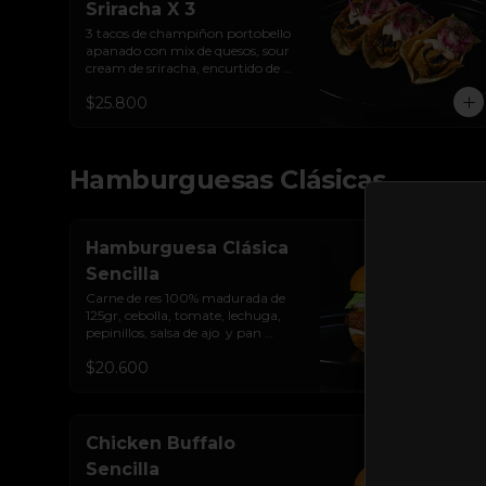
Sriracha X 3
3 tacos de champiñon portobello 
apanado con mix de quesos, sour 
cream de sriracha, encurtido de 
cebolla y tortilla de maíz
$25.800
Hamburguesas Clásicas
Hamburguesa Clásica
Sencilla
Carne de res 100% madurada de 
125gr, cebolla, tomate, lechuga, 
pepinillos, salsa de ajo  y pan 
brioche sellado
$20.600
Chicken Buffalo
Sencilla