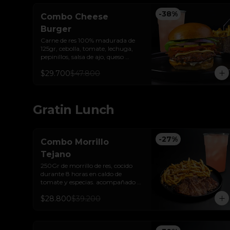
-
38
%
Combo Cheese
Burger
Carne de res 100% madurada de 
125gr, cebolla, tomate, lechuga, 
pepinillos, salsa de ajo, queso 
americano  y pan brioche sellado + 
$29.700
$47.800
papas + bebida de la casa
Gratin Lunch
-
27
%
Combo Morrillo
Tejano
250Gr de morrillo de res, cocido 
durante 8 horas en caldo de 
tomate y especias. acompañado 
de papas trufadas con ralladura de 
$28.800
$39.200
queso tilsit y parmesano y bebida 
de la casa