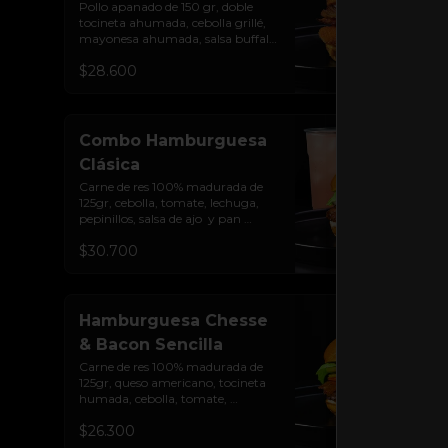
Pollo apanado de 150 gr, doble 
tocineta ahumada, cebolla grillé, 
mayonesa ahumada, salsa buffalo 
levemente picante, salsa de queso 
$28.600
cheddar y pan brioche sellado.
Combo Hamburguesa
Clásica
Carne de res 100% madurada de 
125gr, cebolla, tomate, lechuga, 
pepinillos, salsa de ajo  y pan 
brioche sellado + papas + bebida 
$30.700
de la casa
Hamburguesa Chesse
& Bacon Sencilla
Carne de res 100% madurada de 
125gr, queso americano, tocineta 
humada, cebolla, tomate, 
lechuga, pepinillos, salsa de ajo y 
$26.300
pan brioche sellado