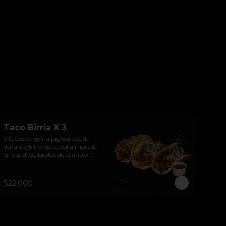
Taco Birria X 3
3 tacos de Birria jugosa cocida 
durante 8 horas, cebolla morada 
en cuadros, brotes de cilantro 
frescos y tortilla de maíz  en aceite 
de birria.
$22.000