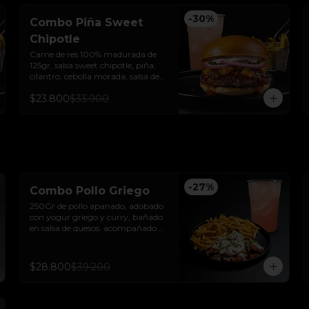
-
30
%
Combo Piña Sweet
Chipotle
Carne de res 100% madurada de 
125gr, salsa sweet chipotle, piña, 
cilantro, cebolla morada, salsa de 
ajo y pan brioche sellado + papas y 
$23.800
$33.900
bebida de la casa.
-
27
%
Combo Pollo Griego
250Gr de pollo apanado, adobado 
con yogur griego y curry, bañado 
en salsa de quesos. acompañado 
de papas trufadas con ralladura de 
queso tilsit y parmesano y bebida 
de la casa
$28.800
$39.200