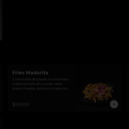
Fries Madurita
2 porciones de papas a la francesa, 
triple tocineta ahumada, salsa 
queso cheddar plátanos maduros 
apanados, sour cream sriracha 
levemente picante y encurtido de 
cebolla morada.
$29.000