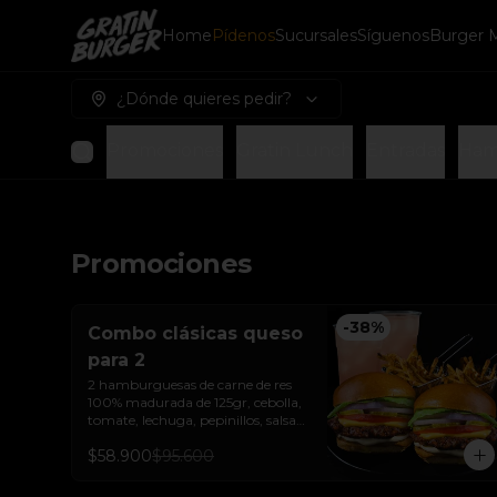
Home
Pídenos
Sucursales
Síguenos
Burger 
¿Dónde quieres pedir?
Promociones
Gratin Lunch
Entradas
Ham
Promociones
-
38
%
Combo clásicas queso
para 2
2 hamburguesas de carne de res 
100% madurada de 125gr, cebolla, 
tomate, lechuga, pepinillos, salsa 
de ajo, queso americano  y pan 
$58.900
$95.600
brioche sellado + dos papas a la 
francesa + dos bebida de la casa