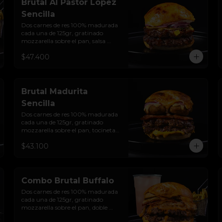
Brutal Al Pastor López
Sencilla
Dos carnes de res 100% madurada 
cada una de 125gr, gratinado 
mozzarella sobre el pan, salsa 
chipotle con piña y achiote, 
$47.400
tocineta ahumada, tostada de 
maíz crujiente, cilantro, cebolla 
encurtida, sour cream de sriracha 
y pan brioche sellado.
Brutal Madurita
Sencilla
Dos carnes de res 100% madurada 
cada una de 125gr, gratinado 
mozzarella sobre el pan, tocineta 
ahumada, salsa de queso cheddar, 
$43.100
plátanos maduros apanados en 
panko, encurtido de cebolla 
morada, sour cream de sriracha 
levemente picante y pan brioche 
sellado
Combo Brutal Buffalo
Dos carnes de res 100% madurada 
cada una de 125gr, gratinado 
mozzarella sobre el pan, doble 
Tocineta, costra de queso 