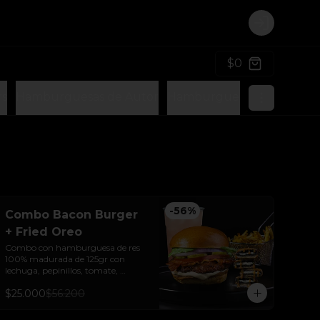
Login
$0
rs
Hamburguesas de Autor
Hamburguesas Vegetarian
-
56
%
Combo Bacon Burger
+ Fried Oreo
Combo con hamburguesa de res 
100% madurada de 125gr con 
lechuga, pepinillos, tomate, 
cebolla y tocineta + Fried Oreo + 
$25.000
$56.200
papas + bebida de la casa