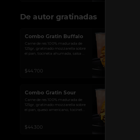
De autor gratinadas
Combo Gratin Buffalo
Carne de res 100% madurada de 
125gr, gratinado mozzarella sobre 
el pan, tocineta ahumada, salsa de 
queso cheddar, plátanos maduros 
apanados en panko, encurtido de 
cebolla morada, sour cream de 
$44.700
sriracha levemente picante y pan 
brioche sellado + papas + bebida 
de la casa
Combo Gratin Sour
Carne de res 100% madurada de 
125gr, gratinado mozzarella sobre 
el pan, queso americano, tocineta 
ahumada, cebolla crocante, 
pepinillos, sour cream sriracha, 
salsa rosada de pepinillos y pan 
$44.300
brioche sellado + papas + bebida 
de la casa