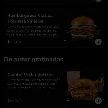
Hamburguesa Clásica
Tocineta Sencilla
Carne de res 100% madurada de 125gr, 
cebolla, tomate, lechuga, pepinillos, 
salsa de ajo, tocineta ahumada y pan 
brioche sellado
$26.200
De autor gratinadas
Combo Gratin Buffalo
Carne de res 100% madurada de 125gr, 
gratinado mozzarella sobre el pan, 
tocineta ahumada, salsa de queso 
cheddar, plátanos maduros apanados 
en panko, encurtido de cebolla 
morada, sour cream de sriracha 
$44.700
levemente picante y pan brioche 
sellado + papas + bebida de la casa