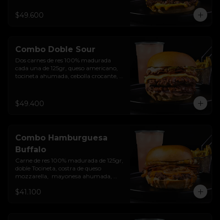
encurtido de cebolla morada, sour 
cream de sriracha levemente picante y 
$49.600
pan brioche sellado + papas + bebida 
de la casa
Combo Doble Sour
Dos carnes de res 100% madurada 
cada una de 125gr, queso americano, 
tocineta ahumada, cebolla crocante, 
pepinillos, sour cream sriracha, salsa 
rosada de pepinillos y pan brioche 
sellado + papas + bebida de la casa
$49.400
Combo Hamburguesa
Buffalo
Carne de res 100% madurada de 125gr, 
doble Tocineta, costra de queso 
mozzarella,  mayonesa ahumada, 
cebolla caramelizada, Salsa Buffalo 
$41.100
levemente picante y pan brioche 
sellado + papas + bebida de la casa