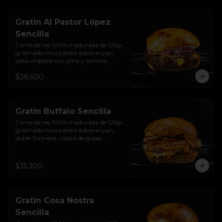
sellado  + papas + bebida de la casa
Gratin Al Pastor López
Sencilla
Carne de res 100% madurada de 125gr, 
gratinado mozzarella sobre el pan, 
salsa chipotle con piña y achiote, 
tocineta ahumada, tostada de maíz 
$38.500
crujiente, cilantro, cebolla encurtida, 
sour cream de sriracha y pan brioche 
sellado.
Gratin Buffalo Sencilla
Carne de res 100% madurada de 125gr, 
gratinado mozzarella sobre el pan, 
doble Tocineta, costra de queso 
mozzarella,  mayonesa ahumada, 
cebolla caramelizada, Salsa Buffalo 
levemente picante y pan brioche 
$35.300
sellado.
Gratin Cosa Nostra
Sencilla