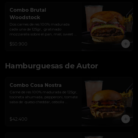
Combo Brutal
Woodstock
Dos carnes de res 100% madurada 
cada una de 125gr,  gratinado 
mozzarella sobre el pan, miel, sweet 
chilli, queso americano, hierbabuena, 
$50.900
cebolla crocante, encurtido de cebolla, 
salsa de ajo y pan brioche sellado + 
papas + bebida de la casa
Hamburguesas de Autor
Combo Cosa Nostra
Carne de res 100% madurada de 125gr, 
tocineta ahumada, pepperoni, tomate 
salsa de  queso cheddar, cebolla 
crocante, mermelada de arándanos, 
salsa rosada de pepinillos y pan 
brioche sellado + papas + bebida de la 
$42.400
casa