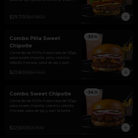
brioche sellado + papas + bebida de la 
casa
$29.700
$47.800
-
30
%
Combo Piña Sweet
Chipotle
Carne de res 100% madurada de 125gr, 
salsa sweet chipotle, piña, cilantro, 
cebolla morada, salsa de ajo y pan 
brioche sellado + papas y bebida de la 
$23.800
$33.900
casa.
-
34
%
Combo Sweet Chipotle
Carne de res 100% madurada de 125gr, 
salsa sweet chipotle, cilantro, cebolla 
morada, salsa de ajo y pan brioche 
sellado + papas y bebida de la casa.
$22.500
$33.900