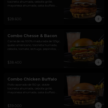
tocineta ahumada, cebolla grillé, 
mayonesa ahumada, salsa buffalo 
levemente picante, salsa de queso 
cheddar y pan brioche sellado.
$28.600
Combo Chesse & Bacon
Carne de res 100% madurada de 125gr, 
queso americano, tocineta humada, 
cebolla, tomate, lechuga, pepinillos, 
salsa de ajo y pan brioche sellado + 
papas + bebida de la casa
$38.400
Combo Chicken Buffalo
Pollo apanado de 150 gr, doble 
tocineta ahumada, cebolla grillé, 
mayonesa ahumada, salsa buffalo 
levemente picante, salsa de queso 
cheddar y pan brioche sellado + papas 
+ bebida de la casa
$39.000