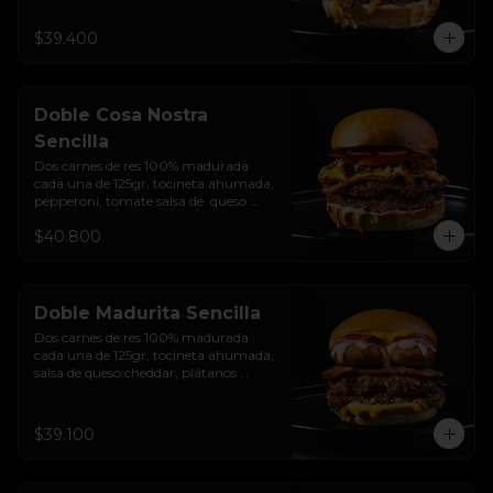
caramelizada, Salsa Buffalo levemente 
picante y pan brioche sellado.
$39.400
Doble Cosa Nostra
Sencilla
Dos carnes de res 100% madurada 
cada una de 125gr, tocineta ahumada, 
pepperoni, tomate salsa de  queso 
cheddar, cebolla crocante, mermelada 
$40.800
de arándanos, salsa rosada de 
pepinillos y pan brioche sellado
Doble Madurita Sencilla
Dos carnes de res 100% madurada 
cada una de 125gr, tocineta ahumada, 
salsa de queso cheddar, plátanos 
maduros apanados en panko, 
encurtido de cebolla morada, sour 
cream de sriracha levemente picante y 
$39.100
pan brioche sellado