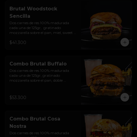
Brutal Woodstock
Sencilla
Dos carnes de res 100% madurada 
cada una de 125gr,  gratinado 
mozzarella sobre el pan, miel, sweet 
chilli, queso americano, hierbabuena, 
$41.300
cebolla crocante, encurtido de cebolla, 
salsa de ajo y pan brioche sellado.
Combo Brutal Buffalo
Dos carnes de res 100% madurada 
cada una de 125gr, gratinado 
mozzarella sobre el pan, doble 
Tocineta, costra de queso mozzarella,  
mayonesa ahumada, cebolla 
caramelizada, Salsa Buffalo levemente 
$53.300
picante y pan brioche sellado + papas 
+ bebida de la casa
Combo Brutal Cosa
Nostra
Dos carnes de res 100% madurada 