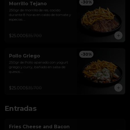
-
30
%
Morrillo Tejano
250gr de morrillo de res, cocido 
durante 8 horas en caldo de tomate y 
especias.

Acompañado de papas trufadas con 
ralladura de queso Tilsit y parmesano.
$25.000
$35.700
-
30
%
Pollo Griego
250gr de Pollo apanado con yogurt 
griego y curry, bañado en salsa de 
quesos.

Acompañado de papas trufadas 
ralladura de queso Tilsit y parmesano.
$25.000
$35.700
Entradas
Fries Cheese and Bacon