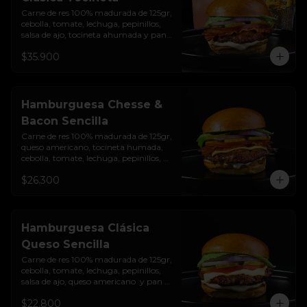
Carne de res 100% madurada de 125gr, 
cebolla, tomate, lechuga, pepinillos, 
salsa de ajo, tocineta ahumada y pan 
brioche sellado + papas + bebida de la 
$35.900
casa
Hamburguesa Chesse &
Bacon Sencilla
Carne de res 100% madurada de 125gr, 
queso americano, tocineta humada, 
cebolla, tomate, lechuga, pepinillos, 
salsa de ajo y pan brioche sellado
$26.300
Hamburguesa Clásica
Queso Sencilla
Carne de res 100% madurada de 125gr, 
cebolla, tomate, lechuga, pepinillos, 
salsa de ajo, queso americano  y pan 
brioche sellado
$22.800