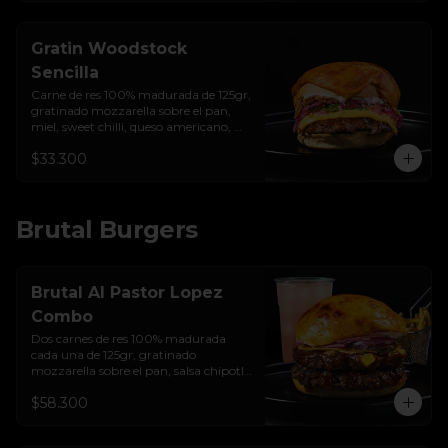
Gratin Woodstock
Sencilla
Carne de res 100% madurada de 125gr,  
gratinado mozzarella sobre el pan, 
miel, sweet chilli, queso americano, 
hierbabuena, cebolla crocante, 
$33.300
encurtido de cebolla, salsa de ajo y pan 
brioche sellado.
Brutal Burgers
Brutal Al Pastor Lopez
Combo
Dos carnes de res 100% madurada 
cada una de 125gr, gratinado 
mozzarella sobre el pan, salsa chipotle 
con piña y achiote, tocineta ahumada, 
$58.300
tostada de maíz crujiente, cilantro, 
cebolla encurtida, sour cream de 
sriracha y pan brioche sellado + papas 