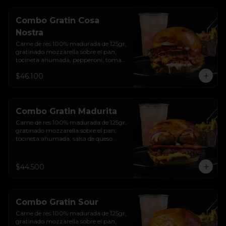
Combo Gratin Cosa
Nostra
Carne de res 100% madurada de 125gr, 
gratinado mozzarella sobre el pan, 
tocineta ahumada, pepperoni, tomate 
salsa de  queso cheddar, cebolla 
$46.100
crocante, mermelada de arándanos, 
salsa rosada de pepinillos y pan 
brioche sellado + papas + bebida de la 
casa
Combo Gratin Madurita
Carne de res 100% madurada de 125gr, 
gratinado mozzarella sobre el pan, 
tocineta ahumada, salsa de queso 
cheddar, plátanos maduros apanados 
en panko, encurtido de cebolla 
morada, sour cream de sriracha 
$44.500
levemente picante y pan brioche 
sellado + papas + bebida de la casa
Combo Gratin Sour
Carne de res 100% madurada de 125gr, 
gratinado mozzarella sobre el pan, 