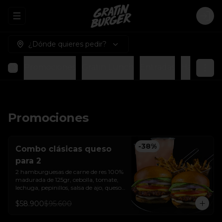
Abrir menu de navegación
Logi
¿Dónde quieres pedir?
Promociones
Gratin Lunch
Entradas
Hamburgue
Promociones
-
38
%
Combo clásicas queso
para 2
2 hamburguesas de carne de res 100% 
madurada de 125gr, cebolla, tomate, 
lechuga, pepinillos, salsa de ajo, queso 
americano  y pan brioche sellado + dos 
$58.900
$95.600
papas a la francesa + dos bebida de la 
casa