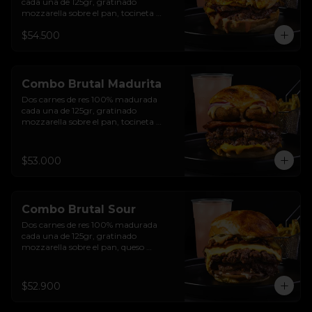
cada una de 125gr, gratinado 
mozzarella sobre el pan, tocineta 
ahumada, pepperoni, tomate salsa de  
$54.500
queso cheddar, cebolla crocante, 
mermelada de arándanos, salsa rosada 
de pepinillos y pan brioche sellado + 
papas + bebida de la casa
Combo Brutal Madurita
Dos carnes de res 100% madurada 
cada una de 125gr, gratinado 
mozzarella sobre el pan, tocineta 
ahumada, salsa de queso cheddar, 
plátanos maduros apanados en 
panko, encurtido de cebolla morada, 
$53.000
sour cream de sriracha levemente 
picante y pan brioche sellado + papas 
+ bebida de la casa
Combo Brutal Sour
Dos carnes de res 100% madurada 
cada una de 125gr, gratinado 
mozzarella sobre el pan, queso 
americano, tocineta ahumada, cebolla 
crocante, pepinillos, sour cream 
sriracha, salsa rosada de pepinillos y 
$52.900
pan brioche sellado + papas + bebida 
de la casa