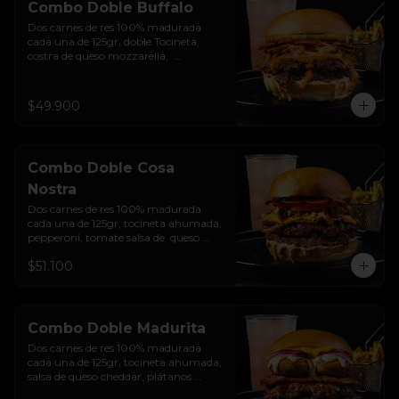
Combo Doble Buffalo
Dos carnes de res 100% madurada 
cada una de 125gr, doble Tocineta, 
costra de queso mozzarella,  
mayonesa ahumada, cebolla 
caramelizada, Salsa Buffalo levemente 
picante y pan brioche sellado + papas 
$49.900
+ bebida de la casa
Combo Doble Cosa
Nostra
Dos carnes de res 100% madurada 
cada una de 125gr, tocineta ahumada, 
pepperoni, tomate salsa de  queso 
cheddar, cebolla crocante, mermelada 
$51.100
de arándanos, salsa rosada de 
pepinillos y pan brioche sellado + 
papas + bebida de la casa
Combo Doble Madurita
Dos carnes de res 100% madurada 
cada una de 125gr, tocineta ahumada, 
salsa de queso cheddar, plátanos 
maduros apanados en panko, 