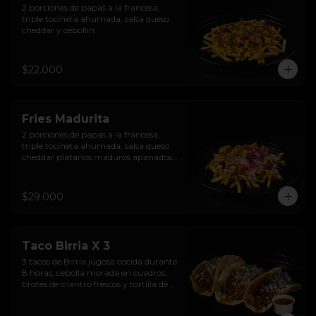
2 porciones de papas a la francesa, 
triple tocineta ahumada, salsa queso 
cheddar y cebollin.
$22.000
Fries Madurita
2 porciones de papas a la francesa, 
triple tocineta ahumada, salsa queso 
cheddar plátanos maduros apanados, 
sour cream sriracha levemente 
picante y encurtido de cebolla morada.
$29.000
Taco Birria X 3
3 tacos de Birria jugosa cocida durante 
8 horas, cebolla morada en cuadros, 
brotes de cilantro frescos y tortilla de 
maíz  en aceite de birria.