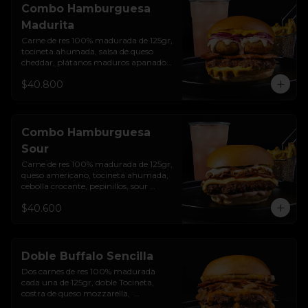
Combo Hamburguesa
Madurita
Carne de res 100% madurada de 125gr, 
tocineta ahumada, salsa de queso 
cheddar, plátanos maduros apanados 
en panko, encurtido de cebolla 
$40.800
morada, sour cream de sriracha 
levemente picante y pan brioche 
sellado + papas + bebida de la casa
Combo Hamburguesa
Sour
Carne de res 100% madurada de 125gr, 
queso americano, tocineta ahumada, 
cebolla crocante, pepinillos, sour 
cream sriracha, salsa rosada de 
$40.600
pepinillos y pan brioche sellado + 
papas + bebida de la casa
Doble Buffalo Sencilla
Dos carnes de res 100% madurada 
cada una de 125gr, doble Tocineta, 
costra de queso mozzarella,  
mayonesa ahumada, cebolla 