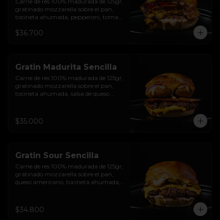
Carne de res 100% madurada de 125gr, 
gratinado mozzarella sobre el pan, 
tocineta ahumada, pepperoni, tomate 
salsa de  queso cheddar, cebolla 
$36.700
crocante, mermelada de arándanos, 
salsa rosada de pepinillos y pan 
brioche sellado
Gratin Madurita Sencilla
Carne de res 100% madurada de 125gr, 
gratinado mozzarella sobre el pan, 
tocineta ahumada, salsa de queso 
cheddar, plátanos maduros apanados 
en panko, encurtido de cebolla 
morada, sour cream de sriracha 
$35.000
levemente picante y pan brioche 
sellado
Gratin Sour Sencilla
Carne de res 100% madurada de 125gr, 
gratinado mozzarella sobre el pan, 
queso americano, tocineta ahumada, 
cebolla crocante, pepinillos, sour 
cream sriracha, salsa rosada de 
pepinillos y pan brioche sellado.
$34.800