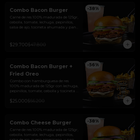
-
38
%
Combo Bacon Burger
Carne de res 100% madurada de 125gr, 
cebolla, tomate, lechuga, pepinillos, 
salsa de ajo, tocineta ahumada y pan 
brioche sellado + papas + bebida de la 
casa
$29.700
$47.800
-
56
%
Combo Bacon Burger +
Fried Oreo
Combo con hamburguesa de res 
100% madurada de 125gr con lechuga, 
pepinillos, tomate, cebolla y tocineta + 
Fried Oreo + papas + bebida de la casa
$25.000
$56.200
-
38
%
Combo Cheese Burger
Carne de res 100% madurada de 125gr, 
cebolla, tomate, lechuga, pepinillos, 
salsa de ajo, queso americano  y pan 