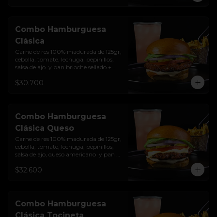
Combo Hamburguesa
Clásica
Carne de res 100% madurada de 125gr, 
cebolla, tomate, lechuga, pepinillos, 
salsa de ajo  y pan brioche sellado + 
papas + bebida de la casa
$30.700
Combo Hamburguesa
Clásica Queso
Carne de res 100% madurada de 125gr, 
cebolla, tomate, lechuga, pepinillos, 
salsa de ajo, queso americano  y pan 
brioche sellado + papas + bebida de la 
$32.600
casa
Combo Hamburguesa
Clásica Tocineta