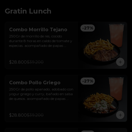
Gratin Lunch
-
27
%
Combo Morrillo Tejano
250Gr de morrillo de res, cocido 
durante 8 horas en caldo de tomate y 
especias. acompañado de papas 
trufadas con ralladura de queso tilsit y 
parmesano y bebida de la casa
$28.800
$39.200
-
27
%
Combo Pollo Griego
250Gr de pollo apanado, adobado con 
yogur griego y curry, bañado en salsa 
de quesos. acompañado de papas 
trufadas con ralladura de queso tilsit y 
parmesano y bebida de la casa
$28.800
$39.200