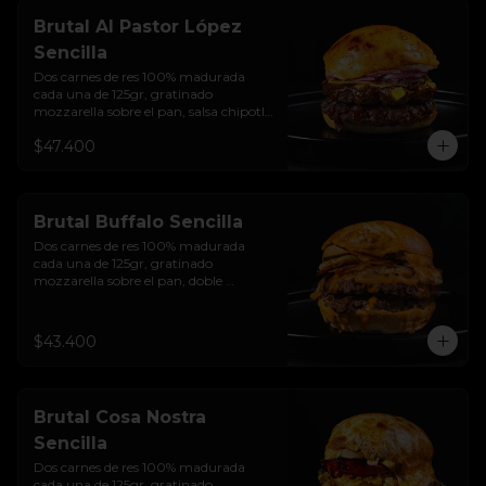
y bebida de la casa
Brutal Al Pastor López
Sencilla
Dos carnes de res 100% madurada 
cada una de 125gr, gratinado 
mozzarella sobre el pan, salsa chipotle 
con piña y achiote, tocineta ahumada, 
$47.400
tostada de maíz crujiente, cilantro, 
cebolla encurtida, sour cream de 
sriracha y pan brioche sellado.
Brutal Buffalo Sencilla
Dos carnes de res 100% madurada 
cada una de 125gr, gratinado 
mozzarella sobre el pan, doble 
Tocineta, costra de queso mozzarella,  
mayonesa ahumada, cebolla 
caramelizada, Salsa Buffalo levemente 
$43.400
picante y pan brioche sellado.
Brutal Cosa Nostra
Sencilla
Dos carnes de res 100% madurada 
cada una de 125gr, gratinado 