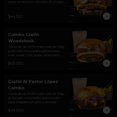
queso americano, tocineta ahumada, 
cebolla crocante, pepinillos, sour 
cream sriracha, salsa rosada de 
pepinillos y pan brioche sellado + 
$44.300
papas + bebida de la casa
Combo Gratin
Woodstock
Carne de res 100% madurada de 125gr,  
gratinado mozzarella sobre el pan, 
miel, sweet chilli, queso americano, 
hierbabuena, cebolla crocante, 
$43.000
encurtido de cebolla, salsa de ajo y pan 
brioche sellado + papas + bebida de la 
casa
Gratin Al Pastor López
Combo
Carne de res 100% madurada de 125gr, 
gratinado mozzarella sobre el pan, 
salsa chipotle con piña y achiote, 
tocineta ahumada, tostada de maíz 
$49.000
crujiente, cilantro, cebolla encurtida, 
sour cream de sriracha y pan brioche 