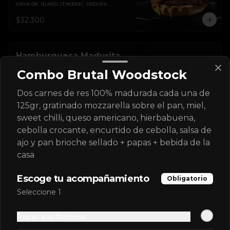
salsa de  queso cheddar, cebolla 
crocante, mermelada de arándanos, 
$32.300
salsa rosada de pepinillos y pan 
brioche sellado
Hamburguesa Madurita
Sencilla
Combo Brutal Woodstock
Carne de res 100% madurada de 125gr, 
tocineta ahumada, salsa de queso 
Dos carnes de res 100% madurada cada una de
cheddar, plátanos maduros apanados 
en panko, encurtido de cebolla 
125gr, gratinado mozzarella sobre el pan, miel,
$30.400
morada, sour cream de sriracha 
sweet chilli, queso americano, hierbabuena,
levemente picante y pan brioche 
sellado
cebolla crocante, encurtido de cebolla, salsa de
ajo y pan brioche sellado + papas + bebida de la
Hamburguesa Sour
casa
Sencilla
Carne de res 100% madurada de 125gr, 
Escoge tu acompañamiento
Obligatorio
queso americano, tocineta ahumada, 
cebolla crocante, pepinillos, sour 
Seleccione 1
cream sriracha, salsa rosada de 
$30.300
pepinillos y pan brioche sellado.
Papas a la francesa