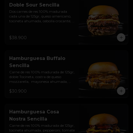
Doble Sour Sencilla
Dos carnes de res 100% madurada 
cada una de 125gr, queso americano, 
tocineta ahumada, cebolla crocante, 
pepinillos, sour cream sriracha, salsa 
rosada de pepinillos y pan brioche 
sellado.
$38.900
Hamburguesa Buffalo
Sencilla
Carne de res 100% madurada de 125gr, 
doble Tocineta, costra de queso 
mozzarella,  mayonesa ahumada, 
cebolla caramelizada, Salsa Buffalo 
$30.900
levemente picante y pan brioche 
sellado.
Hamburguesa Cosa
Nostra Sencilla
Carne de res 100% madurada de 125gr, 
tocineta ahumada, pepperoni, tomate 