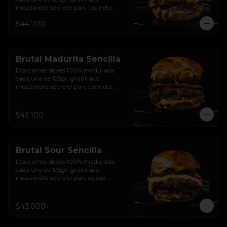
mozzarella sobre el pan, tocineta 
ahumada, pepperoni, tomate salsa de  
$44.700
queso cheddar, cebolla crocante, 
mermelada de arándanos, salsa rosada 
de pepinillos y pan brioche sellado
Brutal Madurita Sencilla
Dos carnes de res 100% madurada 
cada una de 125gr, gratinado 
mozzarella sobre el pan, tocineta 
ahumada, salsa de queso cheddar, 
plátanos maduros apanados en 
panko, encurtido de cebolla morada, 
$43.100
sour cream de sriracha levemente 
picante y pan brioche sellado
Brutal Sour Sencilla
Dos carnes de res 100% madurada 
cada una de 125gr, gratinado 
mozzarella sobre el pan, queso 
americano, tocineta ahumada, cebolla 
crocante, pepinillos, sour cream 
sriracha, salsa rosada de pepinillos y 
$43.000
pan brioche sellado.