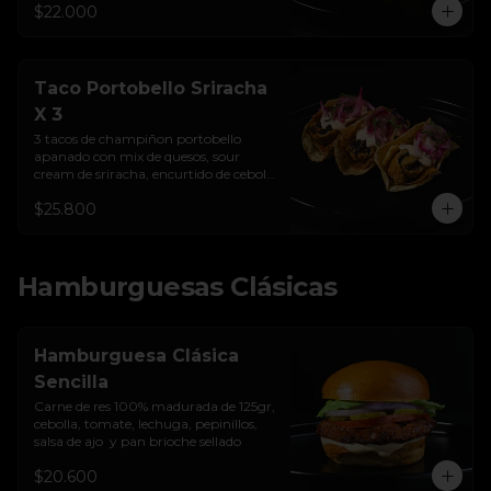
$22.000
Taco Portobello Sriracha
X 3
3 tacos de champiñon portobello 
apanado con mix de quesos, sour 
cream de sriracha, encurtido de cebolla 
y tortilla de maíz
$25.800
Hamburguesas Clásicas
Hamburguesa Clásica
Sencilla
Carne de res 100% madurada de 125gr, 
cebolla, tomate, lechuga, pepinillos, 
salsa de ajo  y pan brioche sellado
$20.600