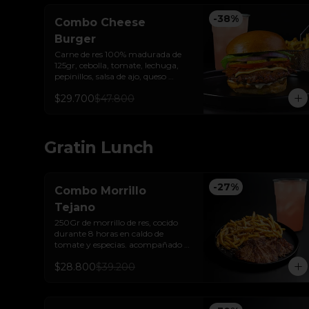
-
38
%
Combo Cheese
Burger
Carne de res 100% madurada de 
125gr, cebolla, tomate, lechuga, 
pepinillos, salsa de ajo, queso 
americano  y pan brioche sellado + 
$29.700
$47.800
papas + bebida de la casa
Gratin Lunch
-
27
%
Combo Morrillo
Tejano
250Gr de morrillo de res, cocido 
durante 8 horas en caldo de 
tomate y especias. acompañado 
de papas trufadas con ralladura de 
$28.800
$39.200
queso tilsit y parmesano y bebida 
de la casa