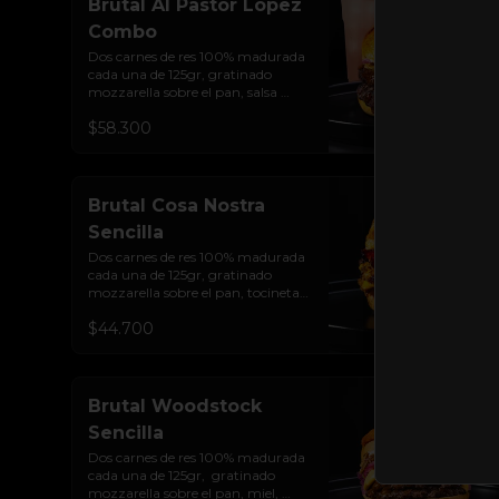
Brutal Al Pastor Lopez
Combo
Dos carnes de res 100% madurada 
cada una de 125gr, gratinado 
mozzarella sobre el pan, salsa 
chipotle con piña y achiote, 
$58.300
tocineta ahumada, tostada de 
maíz crujiente, cilantro, cebolla 
encurtida, sour cream de sriracha 
y pan brioche sellado + papas y 
bebida de la casa
Brutal Cosa Nostra
Sencilla
Dos carnes de res 100% madurada 
cada una de 125gr, gratinado 
mozzarella sobre el pan, tocineta 
ahumada, pepperoni, tomate 
$44.700
salsa de  queso cheddar, cebolla 
crocante, mermelada de 
arándanos, salsa rosada de 
pepinillos y pan brioche sellado
Brutal Woodstock
Sencilla
Dos carnes de res 100% madurada 
cada una de 125gr,  gratinado 
mozzarella sobre el pan, miel, 