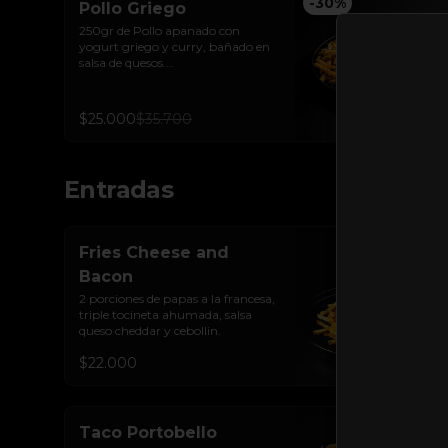
-
30
%
Pollo Griego
250gr de Pollo apanado con 
yogurt griego y curry, bañado en 
salsa de quesos.

Acompañado de papas trufadas 
ralladura de queso Tilsit y 
parmesano.
$25.000
$35.700
Entradas
Fries Cheese and
Bacon
2 porciones de papas a la francesa, 
triple tocineta ahumada, salsa 
queso cheddar y cebollin.
$22.000
Taco Portobello