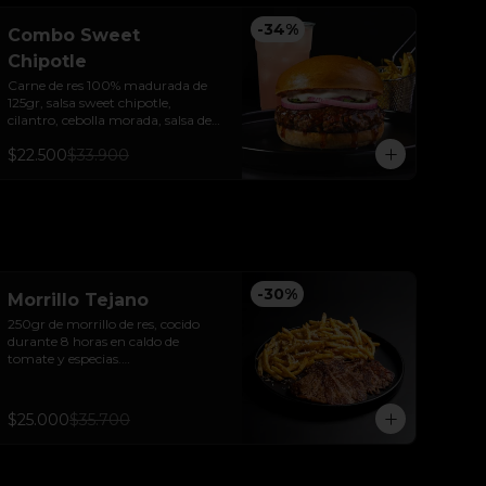
-
34
%
Combo Sweet
Chipotle
Carne de res 100% madurada de 
125gr, salsa sweet chipotle, 
cilantro, cebolla morada, salsa de 
ajo y pan brioche sellado + papas y 
$22.500
$33.900
bebida de la casa.
-
30
%
Morrillo Tejano
250gr de morrillo de res, cocido 
durante 8 horas en caldo de 
tomate y especias.

Acompañado de papas trufadas 
con ralladura de queso Tilsit y 
parmesano.
$25.000
$35.700