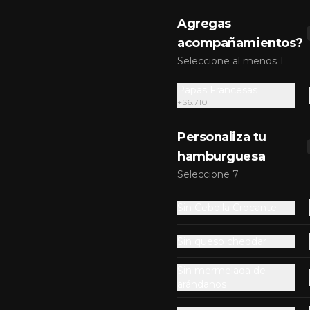
Gratin Buffalo Sencilla
Agregas
Carne de res 100% madurada de 
acompañamientos?
125gr, gratinado mozzarella sobre 
el pan, doble Tocineta, costra de 
Seleccione al menos 1
queso mozzarella,  mayonesa 
ahumada, cebolla caramelizada, 
Papas Francesas
Salsa Buffalo levemente picante y 
$35.300
pan brioche sellado.
+
$6.710
Personaliza tu
Gratin Sour Sencilla
hamburguesa
Carne de res 100% madurada de 
125gr, gratinado mozzarella sobre 
Seleccione 7
el pan, queso americano, tocineta 
ahumada, cebolla crocante, 
pepinillos, sour cream sriracha, 
Sin Cebolla Crocante
salsa rosada de pepinillos y pan 
$34.800
brioche sellado.
Sin queso cheddar
Sin mermelada de
arándanos