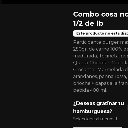
Combo cosa no
1/2 de lb
Este producto no esta dis
Participante burger mas
250gr. de carne 100% de
madurada, Tocineta, pep
Queso Cheddar, Ceboll
Crocante , Mermelada 
Fries Madurita
arándanos, panna rossa,
2 porciones de papas a la francesa, 
brioche.+ papas a la fra
triple tocineta ahumada, salsa 
queso cheddar plátanos maduros 
bebida 400 ml.
apanados, sour cream sriracha 
levemente picante y encurtido de 
cebolla morada.
¿Deseas gratinar tu
$29.000
hamburguesa?
Seleccione al menos 1