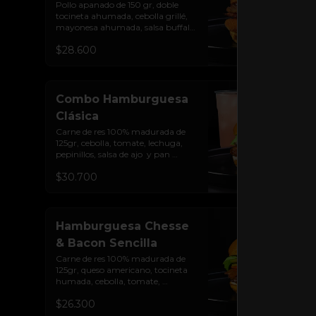
Pollo apanado de 150 gr, doble 
tocineta ahumada, cebolla grillé, 
mayonesa ahumada, salsa buffalo 
levemente picante, salsa de queso 
$28.600
cheddar y pan brioche sellado.
Combo Hamburguesa
Clásica
Carne de res 100% madurada de 
125gr, cebolla, tomate, lechuga, 
pepinillos, salsa de ajo  y pan 
brioche sellado + papas + bebida 
$30.700
de la casa
Hamburguesa Chesse
& Bacon Sencilla
Carne de res 100% madurada de 
125gr, queso americano, tocineta 
humada, cebolla, tomate, 
lechuga, pepinillos, salsa de ajo y 
$26.300
pan brioche sellado