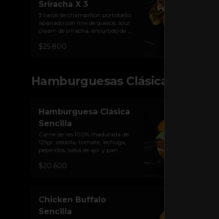
Sriracha X 3
3 tacos de champiñon portobello 
apanado con mix de quesos, sour 
cream de sriracha, encurtido de 
cebolla y tortilla de maíz
$25.800
Hamburguesas Clásicas
Hamburguesa Clásica
Sencilla
Carne de res 100% madurada de 
125gr, cebolla, tomate, lechuga, 
pepinillos, salsa de ajo  y pan 
brioche sellado
$20.600
Chicken Buffalo
Sencilla