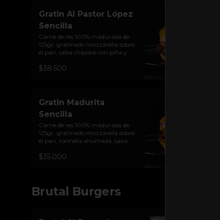
Gratin Al Pastor López
Sencilla
Carne de res 100% madurada de 
125gr, gratinado mozzarella sobre 
el pan, salsa chipotle con piña y 
achiote, tocineta ahumada, 
$38.500
tostada de maíz crujiente, cilantro, 
cebolla encurtida, sour cream de 
sriracha y pan brioche sellado.
Gratin Madurita
Sencilla
Carne de res 100% madurada de 
125gr, gratinado mozzarella sobre 
el pan, tocineta ahumada, salsa de 
queso cheddar, plátanos maduros 
$35.000
apanados en panko, encurtido de 
cebolla morada, sour cream de 
sriracha levemente picante y pan 
brioche sellado
Brutal Burgers