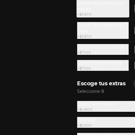
Queso Mozzarella por
dentro
+
$3.870
Queso Mozzarella por
fuera
+
$3.870
Queso Tilsit por dentro
+
$7.920
Queso Tilsit Por fuera
Combo Ovni Jr.
+
$7.920
Carne de res 100% madurada de 
60gr, cebolla, pepinillos, queso 
Escoge tus extras
americano, salsa de ajo y pan 
brioche + papas + bebida de la 
Seleccione 8
casa
$23.700
Queso americano
+
$4.800
Tocineta
Combo Chesse &
+
$5.900
Bacon