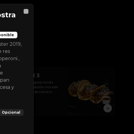
stra
Close
ponible
ter 2019,
 res
peroni ,
a
de
Taco Birria X 3
 pan
3 tacos de Birria jugosa cocida 
ncesa y
durante 8 horas, cebolla morada 
en cuadros, brotes de cilantro 
frescos y tortilla de maíz  en aceite 
de birria.
$22.000
Opcional