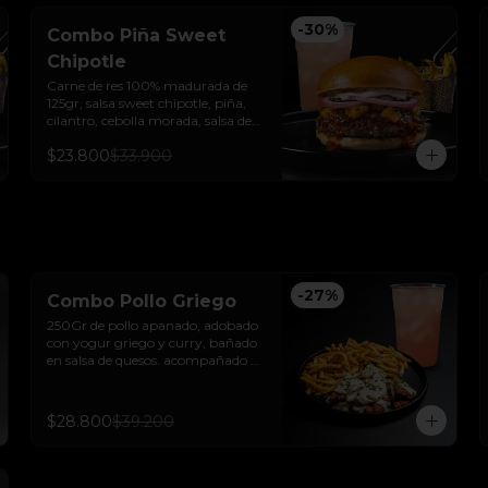
-
30
%
Combo Piña Sweet
Chipotle
Carne de res 100% madurada de 
125gr, salsa sweet chipotle, piña, 
cilantro, cebolla morada, salsa de 
ajo y pan brioche sellado + papas y 
$23.800
$33.900
bebida de la casa.
-
27
%
Combo Pollo Griego
250Gr de pollo apanado, adobado 
con yogur griego y curry, bañado 
en salsa de quesos. acompañado 
de papas trufadas con ralladura de 
queso tilsit y parmesano y bebida 
de la casa
$28.800
$39.200