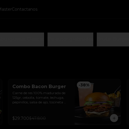
Master
Contactanos
burguesas Clásicas
De autor gratinadas
Brutal Burge
-
38
%
Combo Bacon Burger
Carne de res 100% madurada de 
125gr, cebolla, tomate, lechuga, 
pepinillos, salsa de ajo, tocineta 
ahumada y pan brioche sellado + 
papas + bebida de la casa
$29.700
$47.800