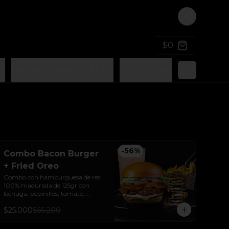
Login
$0
rs
Hamburguesas de Autor
Hamburguesas Vegetarian
-
56
%
Combo Bacon Burger
+ Fried Oreo
Combo con hamburguesa de res 
100% madurada de 125gr con 
lechuga, pepinillos, tomate, 
cebolla y tocineta + Fried Oreo + 
$25.000
$56.200
papas + bebida de la casa