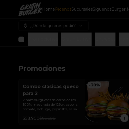
Home
Pídenos
Sucursales
Síguenos
Burger 
¿Dónde quieres pedir?
Promociones
Gratin Lunch
Entradas
Ham
Promociones
-
38
%
Combo clásicas queso
para 2
2 hamburguesas de carne de res 
100% madurada de 125gr, cebolla, 
tomate, lechuga, pepinillos, salsa 
de ajo, queso americano  y pan 
$58.900
$95.600
brioche sellado + dos papas a la 
francesa + dos bebida de la casa