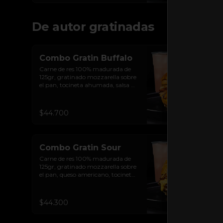
De autor gratinadas
Combo Gratin Buffalo
Carne de res 100% madurada de 
125gr, gratinado mozzarella sobre 
el pan, tocineta ahumada, salsa de 
queso cheddar, plátanos maduros 
apanados en panko, encurtido de 
cebolla morada, sour cream de 
$44.700
sriracha levemente picante y pan 
brioche sellado + papas + bebida 
de la casa
Combo Gratin Sour
Carne de res 100% madurada de 
125gr, gratinado mozzarella sobre 
el pan, queso americano, tocineta 
ahumada, cebolla crocante, 
pepinillos, sour cream sriracha, 
salsa rosada de pepinillos y pan 
$44.300
brioche sellado + papas + bebida 
de la casa