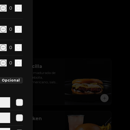
0
0
0
0
Ovni Jr. Sencilla
Carne de res 100% madurada de 
60gr con aceite , cebolla, 
Opcional
pepinillos, queso americano, salsa 
de ajo y pan brioche
$12.300
Combo Chicken
Buffalo